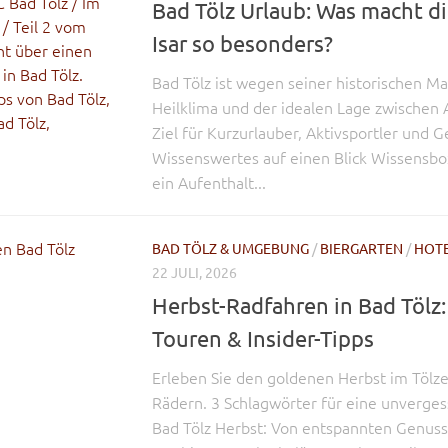
Bad Tölz Urlaub: Was macht di
Isar so besonders?
Bad Tölz ist wegen seiner historischen M
Heilklima und der idealen Lage zwischen A
Ziel für Kurzurlauber, Aktivsportler und G
Wissenswertes auf einen Blick Wissensbo
ein Aufenthalt...
BAD TÖLZ & UMGEBUNG
/
BIERGARTEN
/
HOT
22 JULI, 2026
Herbst-Radfahren in Bad Tölz
Touren & Insider-Tipps
Erleben Sie den goldenen Herbst im Tölze
Rädern. 3 Schlagwörter für eine unverges
Bad Tölz Herbst: Von entspannten Genuss