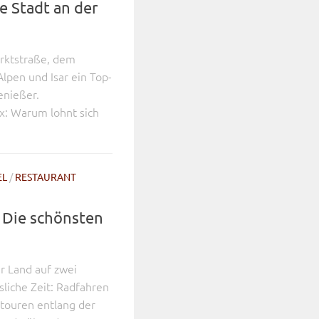
e Stadt an der
arktstraße, dem
lpen und Isar ein Top-
enießer.
x: Warum lohnt sich
EL
/
RESTAURANT
: Die schönsten
r Land auf zwei
sliche Zeit: Radfahren
touren entlang der