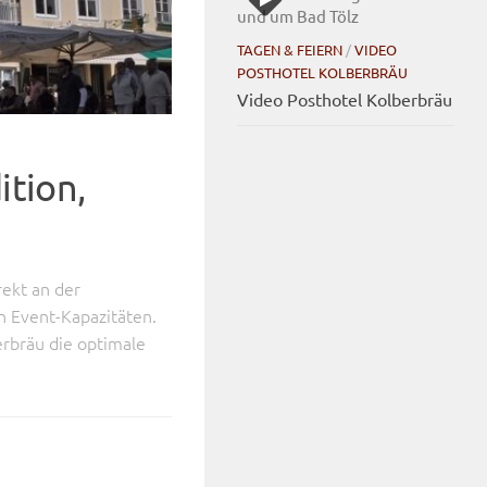
TAGEN & FEIERN
/
VIDEO
POSTHOTEL KOLBERBRÄU
Video Posthotel Kolberbräu
ition,
rekt an der
n Event-Kapazitäten.
erbräu die optimale