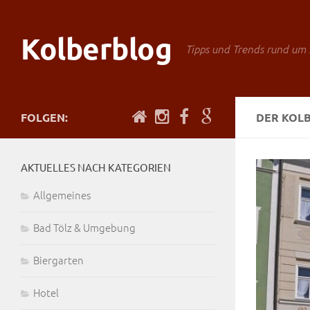
Kolberblog
Tipps und Trends rund um 
FOLGEN:
DER KOL
AKTUELLES NACH KATEGORIEN
Allgemeines
Bad Tölz & Umgebung
Biergarten
Hotel