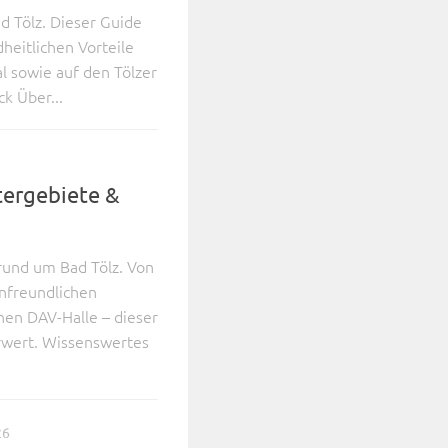
ad Tölz. Dieser Guide
dheitlichen Vorteile
al sowie auf den Tölzer
k Über...
ttergebiete &
rund um Bad Tölz. Von
nfreundlichen
nen DAV-Halle – dieser
rwert. Wissenswertes
26