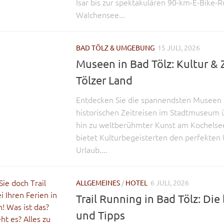
Isar bis zur spektakulären 90-km-E-Bike-
Walchensee...
BAD TÖLZ & UMGEBUNG
15 JULI, 2026
Museen in Bad Tölz: Kultur & 
Tölzer Land
Entdecken Sie die spannendsten Museen 
historischen Zeitreisen im Stadtmuseum ü
hin zu weltberühmter Kunst am Kochelsee
bietet Kulturbegeisterten den perfekten 
Urlaub....
ALLGEMEINES
/
HOTEL
6 JULI, 2026
Trail Running in Bad Tölz: Di
und Tipps