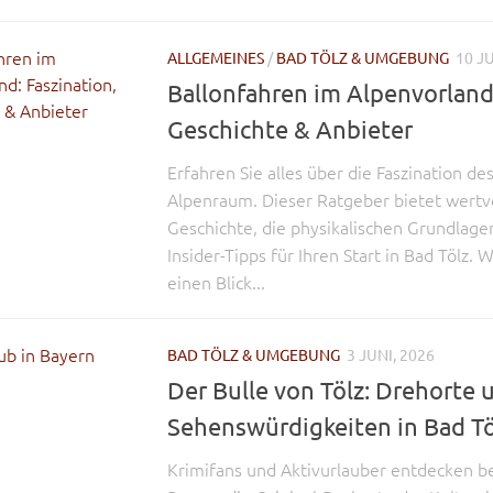
ALLGEMEINES
/
BAD TÖLZ & UMGEBUNG
10 JU
Ballonfahren im Alpenvorland:
Geschichte & Anbieter
Erfahren Sie alles über die Faszination de
Alpenraum. Dieser Ratgeber bietet wertvol
Geschichte, die physikalischen Grundlage
Insider-Tipps für Ihren Start in Bad Tölz.
einen Blick...
BAD TÖLZ & UMGEBUNG
3 JUNI, 2026
Der Bulle von Tölz: Drehorte 
Sehenswürdigkeiten in Bad Tö
Krimifans und Aktivurlauber entdecken be