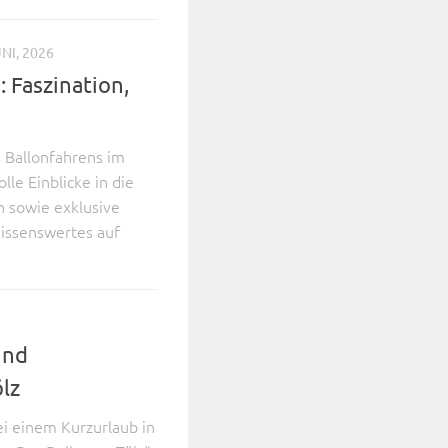
NI, 2026
 Faszination,
s Ballonfahrens im
le Einblicke in die
n sowie exklusive
 Wissenswertes auf
und
lz
i einem Kurzurlaub in