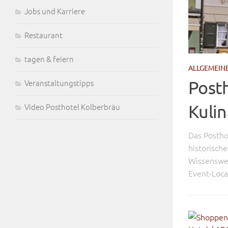
Jobs und Karriere
Restaurant
tagen & feiern
ALLGEMEIN
Veranstaltungstipps
Posth
Video Posthotel Kolberbräu
Kulin
Das Postho
historisch
Wissenswer
Event-Locati