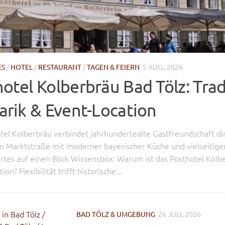
ES
/
HOTEL
/
RESTAURANT
/
TAGEN & FEIERN
5 AUG., 2026
otel Kolberbräu Bad Tölz: Trad
arik & Event-Location
tel Kolberbräu verbindet jahrhundertealte Gastfreundschaft di
en Marktstraße mit moderner bayerischer Küche und vielseitige
tes auf einen Blick Wissensbox: Warum ist das Posthotel Kolb
on? Flexibilität trifft historische...
BAD TÖLZ & UMGEBUNG
26 JULI, 2026