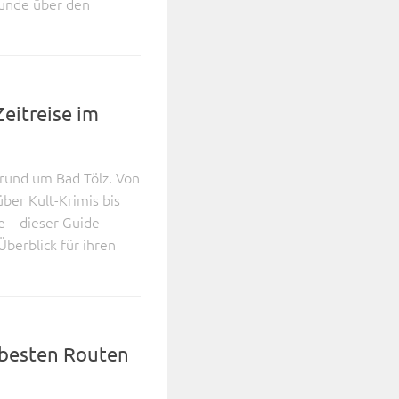
Runde über den
Zeitreise im
rund um Bad Tölz. Von
ber Kult-Krimis bis
 – dieser Guide
Überblick für ihren
e besten Routen