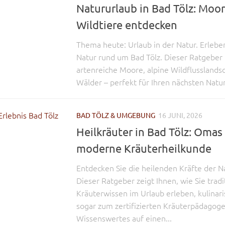
Natururlaub in Bad Tölz: Moo
Wildtiere entdecken
Thema heute: Urlaub in der Natur. Erlebe
Natur rund um Bad Tölz. Dieser Ratgeber 
artenreiche Moore, alpine Wildflusslands
Wälder – perfekt für Ihren nächsten Natur
BAD TÖLZ & UMGEBUNG
16 JUNI, 2026
Heilkräuter in Bad Tölz: Omas
moderne Kräuterheilkunde
Entdecken Sie die heilenden Kräfte der Na
Dieser Ratgeber zeigt Ihnen, wie Sie tradi
Kräuterwissen im Urlaub erleben, kulinar
sogar zum zertifizierten Kräuterpädagoge
Wissenswertes auf einen...