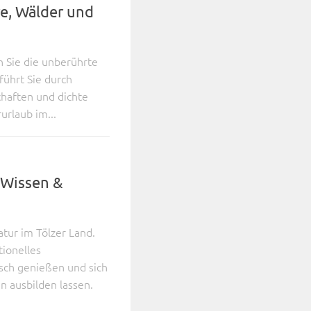
re, Wälder und
n Sie die unberührte
führt Sie durch
chaften und dichte
urlaub im...
 Wissen &
tur im Tölzer Land.
tionelles
isch genießen und sich
n ausbilden lassen.