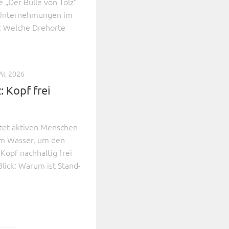
e „Der Bulle von Tölz“
n Unternehmungen im
k: Welche Drehorte
AI, 2026
: Kopf frei
etet aktiven Menschen
em Wasser, um den
Kopf nachhaltig frei
ick: Warum ist Stand-