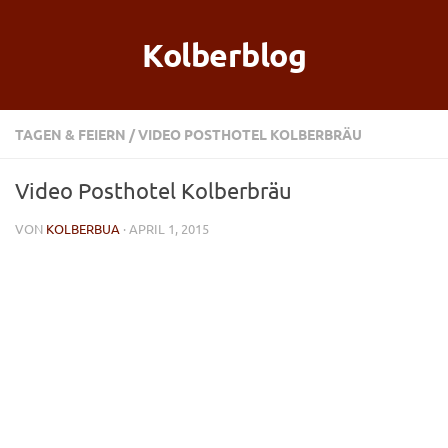
Kolberblog
TAGEN & FEIERN
/
VIDEO POSTHOTEL KOLBERBRÄU
Video Posthotel Kolberbräu
VON
KOLBERBUA
· APRIL 1, 2015