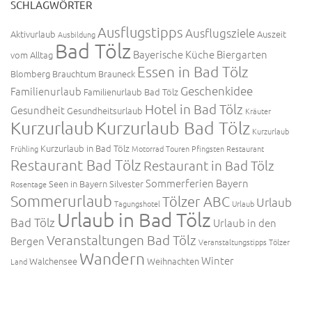
SCHLAGWÖRTER
Ausflugstipps
Ausflugsziele
Aktivurlaub
Auszeit
Ausbildung
Bad Tölz
Bayerische Küche
Biergarten
vom Alltag
Essen in Bad Tölz
Blomberg
Brauchtum
Brauneck
Geschenkidee
Familienurlaub
Familienurlaub Bad Tölz
Hotel in Bad Tölz
Gesundheit
Gesundheitsurlaub
Kräuter
Kurzurlaub
Kurzurlaub Bad Tölz
Kurzurlaub
Kurzurlaub in Bad Tölz
Frühling
Motorrad Touren
Pfingsten
Restaurant
Restaurant Bad Tölz
Restaurant in Bad Tölz
Sommerferien Bayern
Seen in Bayern
Silvester
Rosentage
Sommerurlaub
Tölzer ABC
Urlaub
Tagungshotel
Urlaub
Urlaub in Bad Tölz
Bad Tölz
Urlaub in den
Veranstaltungen Bad Tölz
Bergen
Veranstaltungstipps Tölzer
Wandern
Winter
Walchensee
Weihnachten
Land