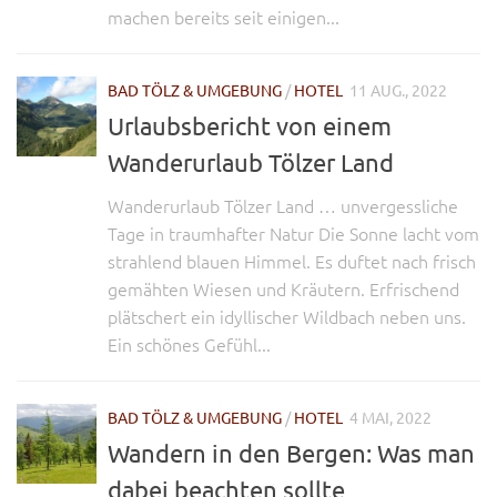
machen bereits seit einigen...
BAD TÖLZ & UMGEBUNG
/
HOTEL
11 AUG., 2022
Urlaubsbericht von einem
Wanderurlaub Tölzer Land
Wanderurlaub Tölzer Land … unvergessliche
Tage in traumhafter Natur Die Sonne lacht vom
strahlend blauen Himmel. Es duftet nach frisch
gemähten Wiesen und Kräutern. Erfrischend
plätschert ein idyllischer Wildbach neben uns.
Ein schönes Gefühl...
BAD TÖLZ & UMGEBUNG
/
HOTEL
4 MAI, 2022
Wandern in den Bergen: Was man
dabei beachten sollte