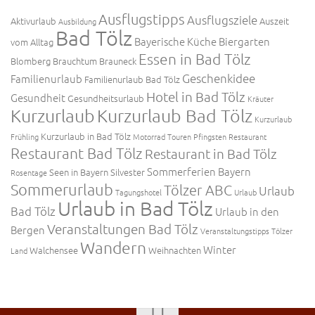
Ausflugstipps
Ausflugsziele
Aktivurlaub
Auszeit
Ausbildung
Bad Tölz
Bayerische Küche
Biergarten
vom Alltag
Essen in Bad Tölz
Blomberg
Brauchtum
Brauneck
Geschenkidee
Familienurlaub
Familienurlaub Bad Tölz
Hotel in Bad Tölz
Gesundheit
Gesundheitsurlaub
Kräuter
Kurzurlaub
Kurzurlaub Bad Tölz
Kurzurlaub
Kurzurlaub in Bad Tölz
Frühling
Motorrad Touren
Pfingsten
Restaurant
Restaurant Bad Tölz
Restaurant in Bad Tölz
Sommerferien Bayern
Seen in Bayern
Silvester
Rosentage
Sommerurlaub
Tölzer ABC
Urlaub
Tagungshotel
Urlaub
Urlaub in Bad Tölz
Bad Tölz
Urlaub in den
Veranstaltungen Bad Tölz
Bergen
Veranstaltungstipps Tölzer
Wandern
Winter
Walchensee
Weihnachten
Land