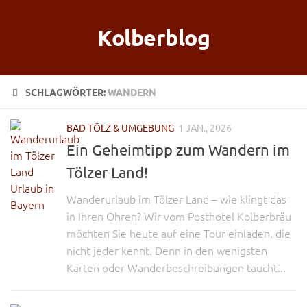
Kolberblog
SCHLAGWÖRTER:
WANDERN
BAD TÖLZ & UMGEBUNG
1 JAN., 2026
Ein Geheimtipp zum Wandern im
Tölzer Land!
Wanderurlaub im Tölzer Land – wie klingt das
in Ihren Ohren? Wir vom Posthotel Kolberbräu
möchten Sie heute auf eine Tour einladen, die
nicht jeder kennt. Denn in den wenigsten
Karten oder Wanderbeschreibungen taucht...