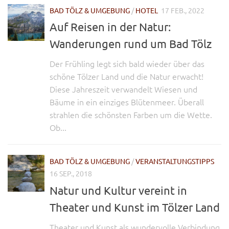
BAD TÖLZ & UMGEBUNG
/
HOTEL
17 FEB., 2022
Auf Reisen in der Natur:
Wanderungen rund um Bad Tölz
Der Frühling legt sich bald wieder über das
schöne Tölzer Land und die Natur erwacht!
Diese Jahreszeit verwandelt Wiesen und
Bäume in ein einziges Blütenmeer. Überall
strahlen die schönsten Farben um die Wette.
Ob...
BAD TÖLZ & UMGEBUNG
/
VERANSTALTUNGSTIPPS
16 SEP., 2018
Natur und Kultur vereint in
Theater und Kunst im Tölzer Land
Theater und Kunst als wundervolle Verbindung