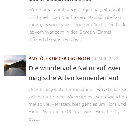
Wer einmal damit angefangen hat, wird wohl
nicht mehr damit aufhören. Man könnte fast
sagen, es wird ganz schnell zur Sucht. Die Rede
ist vom Wandern in den Bergen. Einmal
infiziert, lässt einen die...
BAD TÖLZ & UMGEBUNG
/
HOTEL
10 APR., 2022
Die wundervolle Natur auf zwei
magische Arten kennenlernen!
Urlaubsangebote für die Sinne – was stellen Sie
sich darunter vor? Wie wäre es, wenn wir schon
mal so viel verraten, hier geht es um Flora und
Fauna. Warum die Pflanzenwelt Flora heißt,
das...