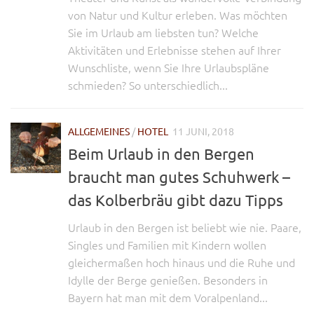
von Natur und Kultur erleben. Was möchten
Sie im Urlaub am liebsten tun? Welche
Aktivitäten und Erlebnisse stehen auf Ihrer
Wunschliste, wenn Sie Ihre Urlaubspläne
schmieden? So unterschiedlich...
ALLGEMEINES
/
HOTEL
11 JUNI, 2018
Beim Urlaub in den Bergen
braucht man gutes Schuhwerk –
das Kolberbräu gibt dazu Tipps
Urlaub in den Bergen ist beliebt wie nie. Paare,
Singles und Familien mit Kindern wollen
gleichermaßen hoch hinaus und die Ruhe und
Idylle der Berge genießen. Besonders in
Bayern hat man mit dem Voralpenland...