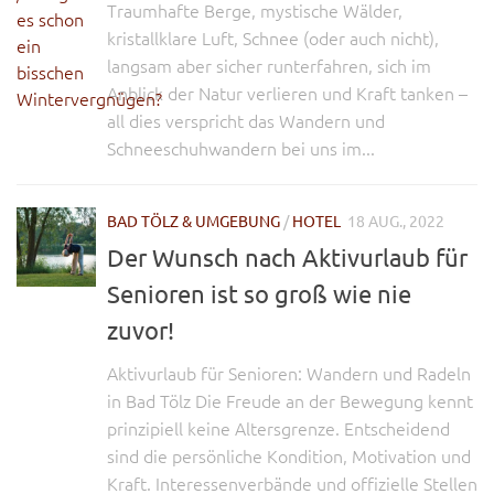
Traumhafte Berge, mystische Wälder,
kristallklare Luft, Schnee (oder auch nicht),
langsam aber sicher runterfahren, sich im
Anblick der Natur verlieren und Kraft tanken –
all dies verspricht das Wandern und
Schneeschuhwandern bei uns im...
BAD TÖLZ & UMGEBUNG
/
HOTEL
18 AUG., 2022
Der Wunsch nach Aktivurlaub für
Senioren ist so groß wie nie
zuvor!
Aktivurlaub für Senioren: Wandern und Radeln
in Bad Tölz Die Freude an der Bewegung kennt
prinzipiell keine Altersgrenze. Entscheidend
sind die persönliche Kondition, Motivation und
Kraft. Interessenverbände und offizielle Stellen