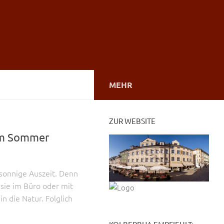
MEHR
ZUR WEBSITE
im Sommer
 sonnige Auszeit. Denn
 sie im Büro oder mit
n die Natur. Folglich