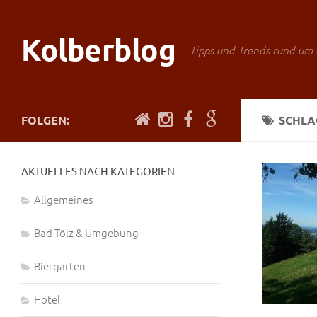
Kolberblog
Tipps und Trends rund um 
FOLGEN:
SCHL
AKTUELLES NACH KATEGORIEN
Allgemeines
Bad Tölz & Umgebung
Biergarten
Hotel