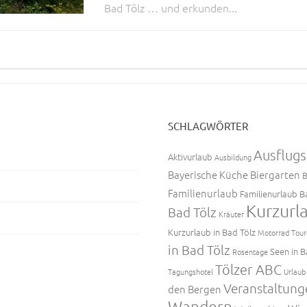
Bad Tölz … und erkunden...
SCHLAGWÖRTER
Ausflugs
Aktivurlaub
Ausbildung
Bayerische Küche
Biergarten
B
Familienurlaub
Familienurlaub B
Kurzurl
Bad Tölz
Kräuter
Kurzurlaub in Bad Tölz
Motorrad Tour
in Bad Tölz
Seen in B
Rosentage
Tölzer ABC
Tagungshotel
Urlaub
Veranstaltung
den Bergen
Wandern