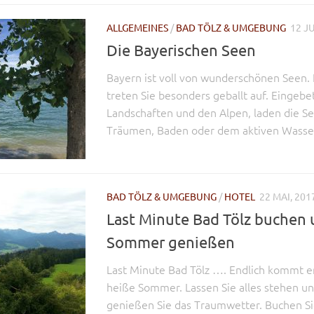
ALLGEMEINES
/
BAD TÖLZ & UMGEBUNG
12 JU
Die Bayerischen Seen
Bayern ist voll von wunderschönen Seen. 
treten Sie besonders geballt auf. Eingebe
Landschaften und den Alpen, laden die S
Träumen, Baden oder dem aktiven Wasser
BAD TÖLZ & UMGEBUNG
/
HOTEL
22 MAI, 201
Last Minute Bad Tölz buchen
Sommer genießen
Last Minute Bad Tölz …. Endlich kommt e
heiße Sommer. Lassen Sie alles stehen un
genießen Sie das Traumwetter. Buchen Si