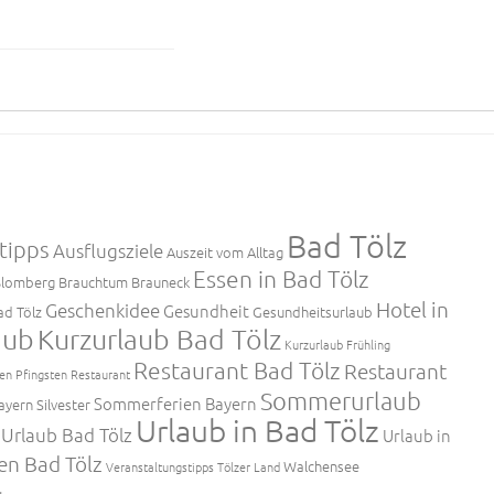
Bad Tölz
tipps
Ausflugsziele
Auszeit vom Alltag
Essen in Bad Tölz
lomberg
Brauchtum
Brauneck
Hotel in
Geschenkidee
Gesundheit
ad Tölz
Gesundheitsurlaub
aub
Kurzurlaub Bad Tölz
Kurzurlaub Frühling
Restaurant Bad Tölz
Restaurant
en
Pfingsten
Restaurant
Sommerurlaub
Sommerferien Bayern
ayern
Silvester
Urlaub in Bad Tölz
Urlaub Bad Tölz
Urlaub in
en Bad Tölz
Walchensee
Veranstaltungstipps Tölzer Land