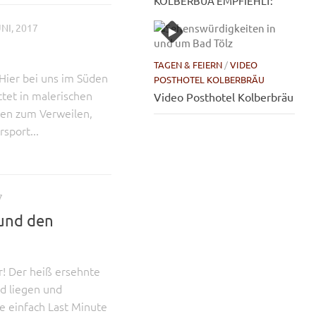
KOLBERBUA EMPFIEHLT:
NI, 2017
TAGEN & FEIERN
/
VIDEO
Hier bei uns im Süden
POSTHOTEL KOLBERBRÄU
ttet in malerischen
Video Posthotel Kolberbräu
een zum Verweilen,
sport...
7
 und den
r! Der heiß ersehnte
d liegen und
e einfach Last Minute