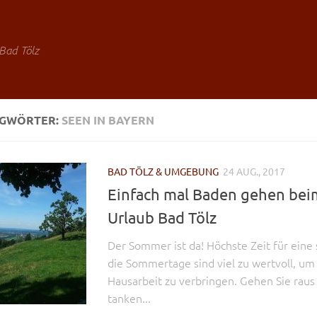
Bad Tölz
AGWÖRTER:
SEEN IN BAYERN
BAD TÖLZ & UMGEBUNG
24 AUG., 2017
Einfach mal Baden gehen be
Urlaub Bad Tölz
Der Sommer ist da! Höchste Zeit für eine
die Sommertage sind viel zu wertvoll, um
Hausarbeit zu verbringen. Gehen Sie raus i
tanken...