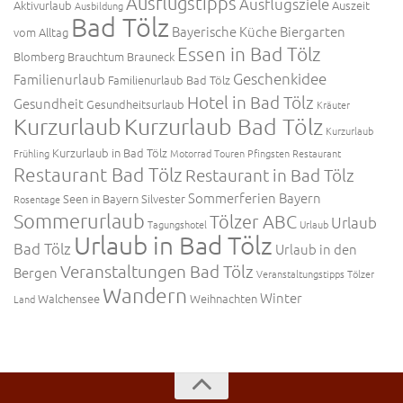
Ausflugstipps
Ausflugsziele
Aktivurlaub
Auszeit
Ausbildung
Bad Tölz
Bayerische Küche
Biergarten
vom Alltag
Essen in Bad Tölz
Blomberg
Brauchtum
Brauneck
Geschenkidee
Familienurlaub
Familienurlaub Bad Tölz
Hotel in Bad Tölz
Gesundheit
Gesundheitsurlaub
Kräuter
Kurzurlaub
Kurzurlaub Bad Tölz
Kurzurlaub
Kurzurlaub in Bad Tölz
Frühling
Motorrad Touren
Pfingsten
Restaurant
Restaurant Bad Tölz
Restaurant in Bad Tölz
Sommerferien Bayern
Seen in Bayern
Silvester
Rosentage
Sommerurlaub
Tölzer ABC
Urlaub
Tagungshotel
Urlaub
Urlaub in Bad Tölz
Bad Tölz
Urlaub in den
Veranstaltungen Bad Tölz
Bergen
Veranstaltungstipps Tölzer
Wandern
Winter
Walchensee
Weihnachten
Land