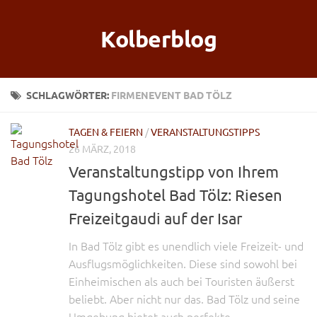
Kolberblog
SCHLAGWÖRTER:
FIRMENEVENT BAD TÖLZ
TAGEN & FEIERN
/
VERANSTALTUNGSTIPPS
26 MÄRZ, 2018
Veranstaltungstipp von Ihrem
Tagungshotel Bad Tölz: Riesen
Freizeitgaudi auf der Isar
In Bad Tölz gibt es unendlich viele Freizeit- und
Ausflugsmöglichkeiten. Diese sind sowohl bei
Einheimischen als auch bei Touristen äußerst
beliebt. Aber nicht nur das. Bad Tölz und seine
Umgebung bietet auch perfekte