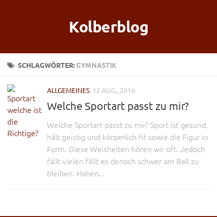
Kolberblog
SCHLAGWÖRTER:
GYMNASTIK
ALLGEMEINES
12 AUG., 2016
Welche Sportart passt zu mir?
Welche Sportart passt zu mir? Sport ist gesund,
hält geistig und körperlich fit sowie die Figur in
Form. Diese Weisheiten hören wir oft. Jedoch
fällt vielen fällt es denoch schwer am Ball zu
bleiben. Haben...