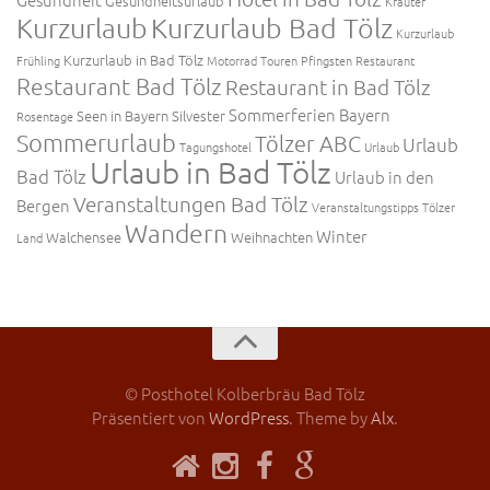
Gesundheitsurlaub
Kräuter
Kurzurlaub
Kurzurlaub Bad Tölz
Kurzurlaub
Kurzurlaub in Bad Tölz
Frühling
Motorrad Touren
Pfingsten
Restaurant
Restaurant Bad Tölz
Restaurant in Bad Tölz
Sommerferien Bayern
Seen in Bayern
Silvester
Rosentage
Sommerurlaub
Tölzer ABC
Urlaub
Tagungshotel
Urlaub
Urlaub in Bad Tölz
Bad Tölz
Urlaub in den
Veranstaltungen Bad Tölz
Bergen
Veranstaltungstipps Tölzer
Wandern
Winter
Walchensee
Weihnachten
Land
© Posthotel Kolberbräu Bad Tölz
Präsentiert von
WordPress
. Theme by
Alx
.