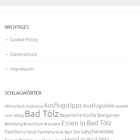
WICHTIGES
Cookie Policy
Datenschutz
Impressum
SCHLAGWÖRTER
Ausflugstipps
Ausflugsziele
Aktivurlaub
Auszeit
Ausbildung
Bad Tölz
Bayerische Küche
Biergarten
vom Alltag
Essen in Bad Tölz
Blomberg
Brauchtum
Brauneck
Geschenkidee
Familienurlaub
Familienurlaub Bad Tölz
Hotel in Bad Tölz
Gesundheit