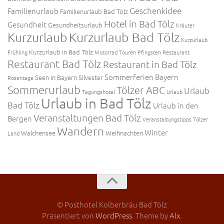
Geschenkidee
Familienurlaub
Familienurlaub Bad Tölz
Hotel in Bad Tölz
Gesundheit
Gesundheitsurlaub
Kräuter
Kurzurlaub
Kurzurlaub Bad Tölz
Kurzurlaub
Kurzurlaub in Bad Tölz
Frühling
Motorrad Touren
Pfingsten
Restaurant
Restaurant Bad Tölz
Restaurant in Bad Tölz
Sommerferien Bayern
Seen in Bayern
Silvester
Rosentage
Sommerurlaub
Tölzer ABC
Urlaub
Tagungshotel
Urlaub
Urlaub in Bad Tölz
Bad Tölz
Urlaub in den
Veranstaltungen Bad Tölz
Bergen
Veranstaltungstipps Tölzer
Wandern
Winter
Walchensee
Weihnachten
Land
© Posthotel Kolberbräu Bad Tölz
Präsentiert von
WordPress
. Theme by
Alx
.