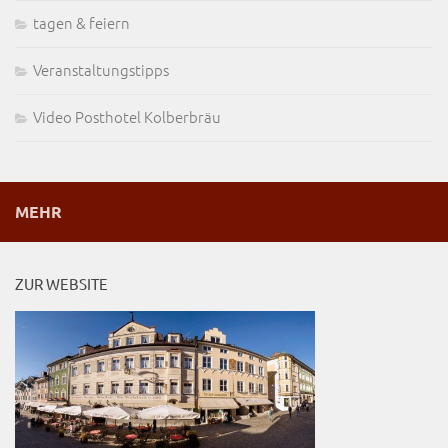
tagen & feiern
Veranstaltungstipps
Video Posthotel Kolberbräu
MEHR
ZUR WEBSITE