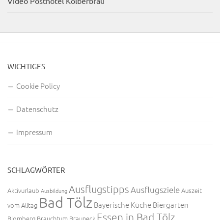
Video Posthotel Kolberbräu
WICHTIGES
Cookie Policy
Datenschutz
Impressum
SCHLAGWÖRTER
Ausflugstipps
Ausflugsziele
Aktivurlaub
Auszeit
Ausbildung
Bad Tölz
Bayerische Küche
Biergarten
vom Alltag
Essen in Bad Tölz
Blomberg
Brauchtum
Brauneck