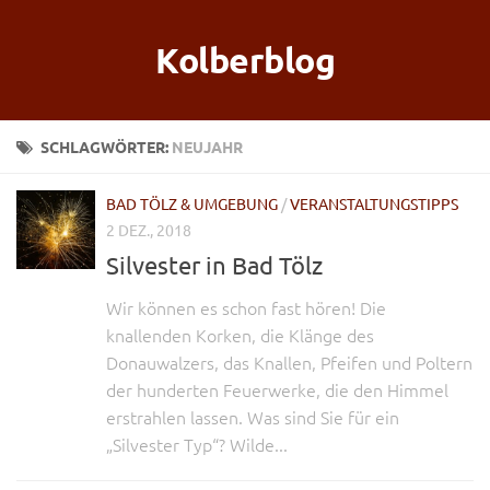
Kolberblog
SCHLAGWÖRTER:
NEUJAHR
BAD TÖLZ & UMGEBUNG
/
VERANSTALTUNGSTIPPS
2 DEZ., 2018
Silvester in Bad Tölz
Wir können es schon fast hören! Die
knallenden Korken, die Klänge des
Donauwalzers, das Knallen, Pfeifen und Poltern
der hunderten Feuerwerke, die den Himmel
erstrahlen lassen. Was sind Sie für ein
„Silvester Typ“? Wilde...