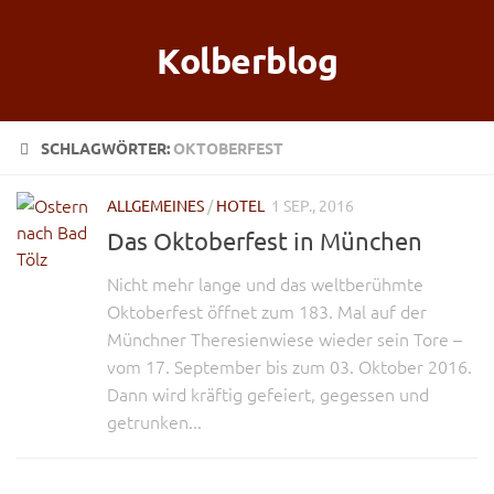
Kolberblog
SCHLAGWÖRTER:
OKTOBERFEST
ALLGEMEINES
/
HOTEL
1 SEP., 2016
Das Oktoberfest in München
Nicht mehr lange und das weltberühmte
Oktoberfest öffnet zum 183. Mal auf der
Münchner Theresienwiese wieder sein Tore –
vom 17. September bis zum 03. Oktober 2016.
Dann wird kräftig gefeiert, gegessen und
getrunken...