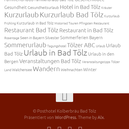
Hotel in Bad Tölz
Gesundheit
Gesundheitsurlaub
Kräuter
Kurzurlaub
Kurzurlaub Bad Tölz
Kurzurlaub
Kurzurlaub in Bad Tölz
Frühling
Motorrad Touren
Pfingsten
Restaurant
Restaurant Bad Tölz
Restaurant in Bad Tölz
Sommerferien Bayern
Seen in Bayern
Silvester
Rosentage
Sommerurlaub
Tölzer ABC
Urlaub
Tagungshotel
Urlaub
Urlaub in Bad Tölz
Bad Tölz
Urlaub in den
Veranstaltungen Bad Tölz
Bergen
Veranstaltungstipps Tölzer
Wandern
Winter
Walchensee
Weihnachten
Land
© Posthotel Kolberbräu Bad Tölz
Präsentiert von
WordPress
. Theme by
Alx
.