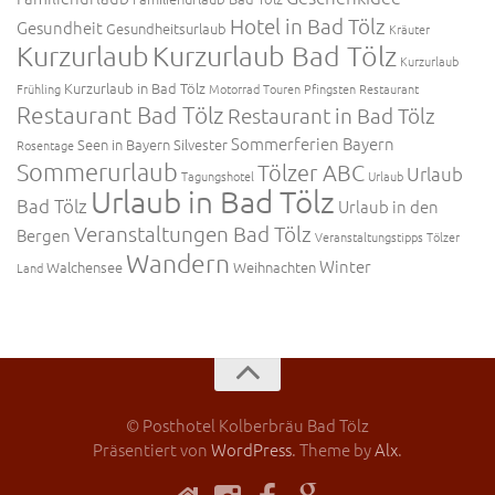
Hotel in Bad Tölz
Gesundheit
Gesundheitsurlaub
Kräuter
Kurzurlaub
Kurzurlaub Bad Tölz
Kurzurlaub
Kurzurlaub in Bad Tölz
Frühling
Motorrad Touren
Pfingsten
Restaurant
Restaurant Bad Tölz
Restaurant in Bad Tölz
Sommerferien Bayern
Seen in Bayern
Silvester
Rosentage
Sommerurlaub
Tölzer ABC
Urlaub
Tagungshotel
Urlaub
Urlaub in Bad Tölz
Bad Tölz
Urlaub in den
Veranstaltungen Bad Tölz
Bergen
Veranstaltungstipps Tölzer
Wandern
Winter
Walchensee
Weihnachten
Land
© Posthotel Kolberbräu Bad Tölz
Präsentiert von
WordPress
. Theme by
Alx
.