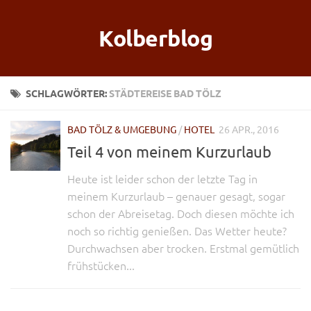
Kolberblog
SCHLAGWÖRTER:
STÄDTEREISE BAD TÖLZ
BAD TÖLZ & UMGEBUNG
/
HOTEL
26 APR., 2016
Teil 4 von meinem Kurzurlaub
Heute ist leider schon der letzte Tag in
meinem Kurzurlaub – genauer gesagt, sogar
schon der Abreisetag. Doch diesen möchte ich
noch so richtig genießen. Das Wetter heute?
Durchwachsen aber trocken. Erstmal gemütlich
frühstücken...