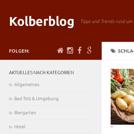
Kolberblog
Tipps und Trends rund um 
FOLGEN:
SCHL
AKTUELLES NACH KATEGORIEN
Allgemeines
Bad Tölz & Umgebung
Biergarten
Hotel