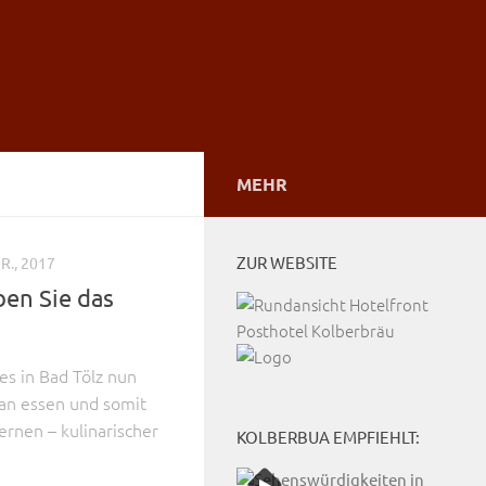
MEHR
ZUR WEBSITE
R., 2017
en Sie das
es in Bad Tölz nun
gan essen und somit
ernen – kulinarischer
KOLBERBUA EMPFIEHLT: