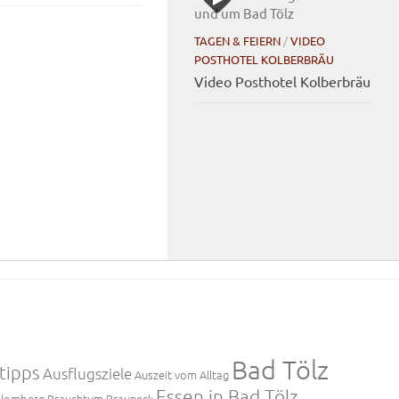
TAGEN & FEIERN
/
VIDEO
POSTHOTEL KOLBERBRÄU
Video Posthotel Kolberbräu
Bad Tölz
tipps
Ausflugsziele
Auszeit vom Alltag
Essen in Bad Tölz
lomberg
Brauchtum
Brauneck