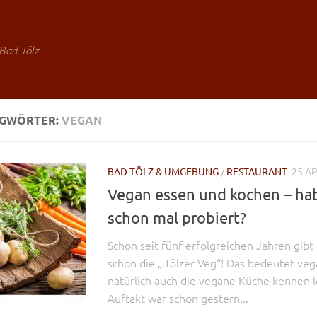
Bad Tölz
AGWÖRTER:
VEGAN
BAD TÖLZ & UMGEBUNG
/
RESTAURANT
25 AP
Vegan essen und kochen – hab
schon mal probiert?
Schon seit fünf erfolgreichen Jahren gibt 
schon die „‚Tölzer Veg“! Das bedeutet ve
natürlich auch die vegane Küche kennen l
Auftakt war schon gestern...