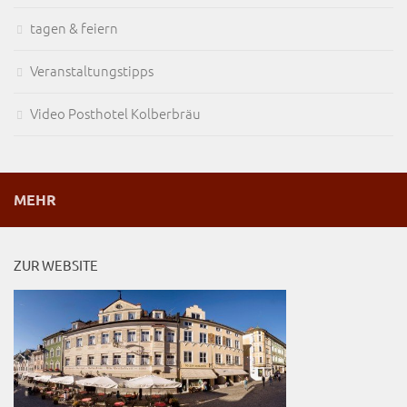
tagen & feiern
Veranstaltungstipps
Video Posthotel Kolberbräu
MEHR
ZUR WEBSITE