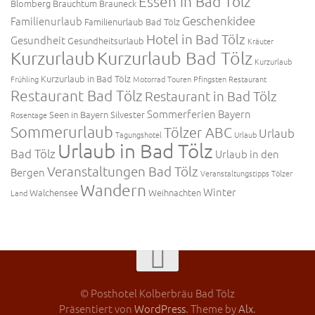
Essen in Bad Tölz
Blomberg
Brauchtum
Brauneck
Geschenkidee
Familienurlaub
Familienurlaub Bad Tölz
Hotel in Bad Tölz
Gesundheit
Gesundheitsurlaub
Kräuter
Kurzurlaub
Kurzurlaub Bad Tölz
Kurzurlaub
Kurzurlaub in Bad Tölz
Frühling
Motorrad Touren
Pfingsten
Restaurant
Restaurant Bad Tölz
Restaurant in Bad Tölz
Sommerferien Bayern
Seen in Bayern
Silvester
Rosentage
Sommerurlaub
Tölzer ABC
Urlaub
Tagungshotel
Urlaub
Urlaub in Bad Tölz
Bad Tölz
Urlaub in den
Veranstaltungen Bad Tölz
Bergen
Veranstaltungstipps Tölzer
Wandern
Winter
Walchensee
Weihnachten
Land
© Posthotel Kolberbräu Bad Tölz
Präsentiert von
WordPress
. Theme by
Alx
.