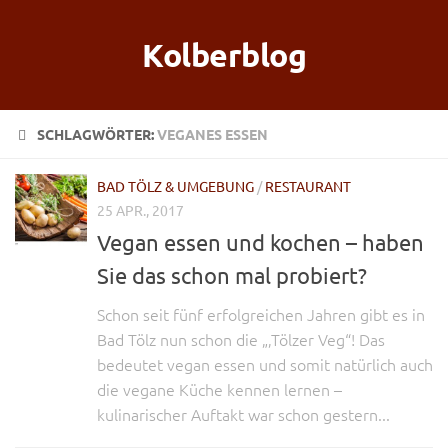
Kolberblog
SCHLAGWÖRTER:
VEGANES ESSEN
BAD TÖLZ & UMGEBUNG
/
RESTAURANT
25 APR., 2017
Vegan essen und kochen – haben
Sie das schon mal probiert?
Schon seit fünf erfolgreichen Jahren gibt es in
Bad Tölz nun schon die „‚Tölzer Veg“! Das
bedeutet vegan essen und somit natürlich auch
die vegane Küche kennen lernen –
kulinarischer Auftakt war schon gestern...