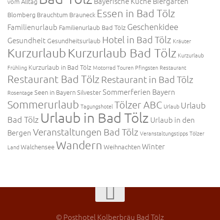
Bayerische Küche
Biergarten
vom Alltag
Essen in Bad Tölz
Blomberg
Brauchtum
Brauneck
Geschenkidee
Familienurlaub
Familienurlaub Bad Tölz
Hotel in Bad Tölz
Gesundheit
Gesundheitsurlaub
Kräuter
Kurzurlaub
Kurzurlaub Bad Tölz
Kurzurlaub
Kurzurlaub in Bad Tölz
Frühling
Motorrad Touren
Pfingsten
Restaurant
Restaurant Bad Tölz
Restaurant in Bad Tölz
Sommerferien Bayern
Seen in Bayern
Silvester
Rosentage
Sommerurlaub
Tölzer ABC
Urlaub
Tagungshotel
Urlaub
Urlaub in Bad Tölz
Bad Tölz
Urlaub in den
Veranstaltungen Bad Tölz
Bergen
Veranstaltungstipps Tölzer
Wandern
Winter
Walchensee
Weihnachten
Land
© Posthotel Kolberbräu Bad Tölz