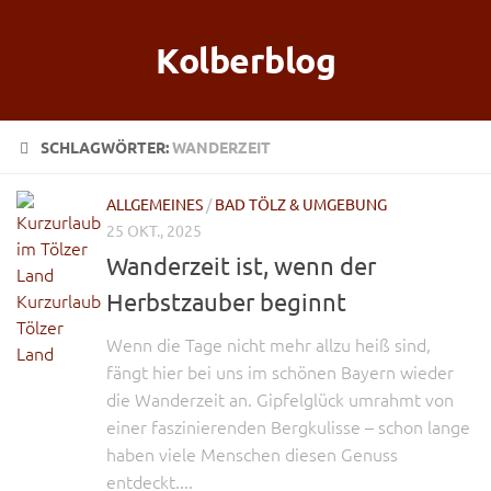
Kolberblog
SCHLAGWÖRTER:
WANDERZEIT
ALLGEMEINES
/
BAD TÖLZ & UMGEBUNG
25 OKT., 2025
Wanderzeit ist, wenn der
Herbstzauber beginnt
Wenn die Tage nicht mehr allzu heiß sind,
fängt hier bei uns im schönen Bayern wieder
die Wanderzeit an. Gipfelglück umrahmt von
einer faszinierenden Bergkulisse – schon lange
haben viele Menschen diesen Genuss
entdeckt....