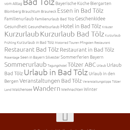
Bad Tölz
Bayerische Küche
Biergarten
vom Alltag
Essen in Bad Tölz
Blomberg
Brauchtum
Brauneck
Geschenkidee
Familienurlaub
Familienurlaub Bad Tölz
Hotel in Bad Tölz
Gesundheit
Gesundheitsurlaub
Kräuter
Kurzurlaub
Kurzurlaub Bad Tölz
Kurzurlaub
Kurzurlaub in Bad Tölz
Frühling
Motorrad Touren
Pfingsten
Restaurant
Restaurant Bad Tölz
Restaurant in Bad Tölz
Sommerferien Bayern
Seen in Bayern
Silvester
Rosentage
Sommerurlaub
Tölzer ABC
Urlaub
Tagungshotel
Urlaub
Urlaub in Bad Tölz
Bad Tölz
Urlaub in den
Veranstaltungen Bad Tölz
Bergen
Veranstaltungstipps Tölzer
Wandern
Winter
Walchensee
Weihnachten
Land