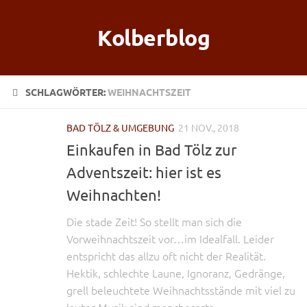
Kolberblog
SCHLAGWÖRTER:
WEIHNACHTSZEIT
BAD TÖLZ & UMGEBUNG
21 NOV., 2018
Einkaufen in Bad Tölz zur
Adventszeit: hier ist es
Weihnachten!
Die stade Zeit! So stellt man sich die
Vorweihnachtszeit vor…im Idealfall. Leider
entspricht das allzu oft nicht der Realität.
Hektik, schlechte Laune, Ignoranz, Gedränge,
grell beleuchtete Weihnachtsstände mit viel zu