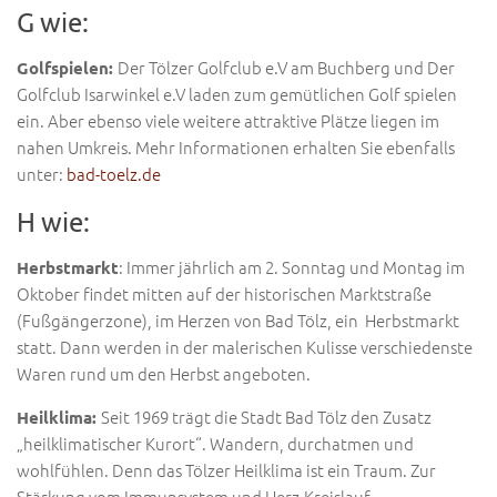
G wie:
Der Tölzer Golfclub e.V am Buchberg und Der
Golfspielen:
Golfclub Isarwinkel e.V laden zum gemütlichen Golf spielen
ein. Aber ebenso viele weitere attraktive Plätze liegen im
nahen Umkreis. Mehr Informationen erhalten Sie ebenfalls
unter:
bad-toelz.de
H wie:
: Immer jährlich am 2. Sonntag und Montag im
Herbstmarkt
Oktober findet mitten auf der historischen Marktstraße
(Fußgängerzone), im Herzen von Bad Tölz, ein Herbstmarkt
statt. Dann werden in der malerischen Kulisse verschiedenste
Waren rund um den Herbst angeboten.
Seit 1969 trägt die Stadt Bad Tölz den Zusatz
Heilklima:
„heilklimatischer Kurort“. Wandern, durchatmen und
wohlfühlen. Denn das Tölzer Heilklima ist ein Traum. Zur
Stärkung vom Immunsystem und Herz-Kreislauf –