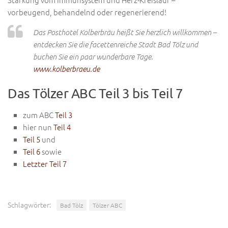
vorbeugend, behandelnd oder regenerierend!
Das Posthotel Kolberbräu heißt Sie herzlich willkommen –
entdecken Sie die facettenreiche Stadt Bad Tölz und
buchen Sie ein paar wunderbare Tage.
www.kolberbraeu.de
Das Tölzer ABC Teil 3 bis Teil 7
zum ABC
Teil 3
hier nun
Teil 4
Teil 5
und
Teil 6
sowie
Letzter Teil 7
Schlagwörter:
Bad Tölz
Tölzer ABC