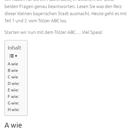
beiden Fragen genau beantworten. Lesen Sie was den Reiz
dieser kleinen bayerischen Stadt ausmacht. Heute geht es mit
Teil 1 und 2 vom Tölzer ABC los.
Starten wir nun mit dem Tölzer ABC … Viel Spass!
Inhalt
A wie
B wie
C wie
D wie:
E wie:
F wie:
G wie:
H wie:
A wie