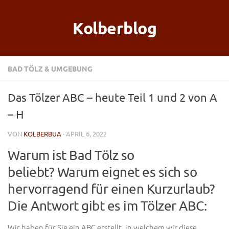
Kolberblog
BAD TÖLZ & UMGEBUNG
Das Tölzer ABC – heute Teil 1 und 2 von A
– H
VON
KOLBERBUA
· APRIL 6, 2022
Warum ist Bad Tölz so
beliebt? Warum eignet es sich so
hervorragend für einen Kurzurlaub?
Die Antwort gibt es im Tölzer ABC:
Wir haben für Sie ein ABC erstellt, in welchem wir diese