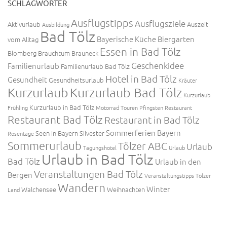
SCHLAGWÖRTER
Ausflugstipps
Ausflugsziele
Aktivurlaub
Auszeit
Ausbildung
Bad Tölz
Bayerische Küche
Biergarten
vom Alltag
Essen in Bad Tölz
Blomberg
Brauchtum
Brauneck
Geschenkidee
Familienurlaub
Familienurlaub Bad Tölz
Hotel in Bad Tölz
Gesundheit
Gesundheitsurlaub
Kräuter
Kurzurlaub
Kurzurlaub Bad Tölz
Kurzurlaub
Kurzurlaub in Bad Tölz
Frühling
Motorrad Touren
Pfingsten
Restaurant
Restaurant Bad Tölz
Restaurant in Bad Tölz
Sommerferien Bayern
Seen in Bayern
Silvester
Rosentage
Sommerurlaub
Tölzer ABC
Urlaub
Tagungshotel
Urlaub
Urlaub in Bad Tölz
Bad Tölz
Urlaub in den
Veranstaltungen Bad Tölz
Bergen
Veranstaltungstipps Tölzer
Wandern
Winter
Walchensee
Weihnachten
Land