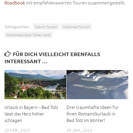
Roadbook
mit empfehlenswerten Touren zusammengestellt.
Schlagwörter:
Cabrio Touren
Motorrad Touren
Motorradurlaub Tölzer Land
FÜR DICH VIELLEICHT EBENFALLS
INTERESSANT …
Urlaub in Bayern – Bad Tölz
Drei traumhafte Ideen für
lässt das Herz höher
Ihren Romantikurlaub in
schlagen
Bad Tölz im Winter!
20 FEB., 2023
30 JAN., 2023