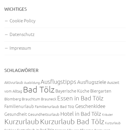
WICHTIGES
Cookie Policy
Datenschutz
Impressum
SCHLAGWÖRTER
Ausflugstipps
Ausflugsziele
Aktivurlaub
Auszeit
Ausbildung
Bad Tölz
Bayerische Küche
Biergarten
vom Alltag
Essen in Bad Tölz
Blomberg
Brauchtum
Brauneck
Geschenkidee
Familienurlaub
Familienurlaub Bad Tölz
Hotel in Bad Tölz
Gesundheit
Gesundheitsurlaub
Kräuter
Kurzurlaub
Kurzurlaub Bad Tölz
Kurzurlaub
Kurzurlaub in Bad Tölz
Frühling
Motorrad Touren
Pfingsten
Restaurant