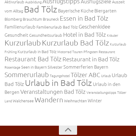
Ausflugstipps
Ausflugsziele
Aktivurlaub
Auszeit
Ausbildung
Bad Tölz
Bayerische Küche
Biergarten
vom Alltag
Essen in Bad Tölz
Blomberg
Brauchtum
Brauneck
Geschenkidee
Familienurlaub
Familienurlaub Bad Tölz
Hotel in Bad Tölz
Gesundheit
Gesundheitsurlaub
Kräuter
Kurzurlaub
Kurzurlaub Bad Tölz
Kurzurlaub
Kurzurlaub in Bad Tölz
Frühling
Motorrad Touren
Pfingsten
Restaurant
Restaurant Bad Tölz
Restaurant in Bad Tölz
Sommerferien Bayern
Seen in Bayern
Silvester
Rosentage
Sommerurlaub
Tölzer ABC
Urlaub
Tagungshotel
Urlaub
Urlaub in Bad Tölz
Bad Tölz
Urlaub in den
Veranstaltungen Bad Tölz
Bergen
Veranstaltungstipps Tölzer
Wandern
Winter
Walchensee
Weihnachten
Land