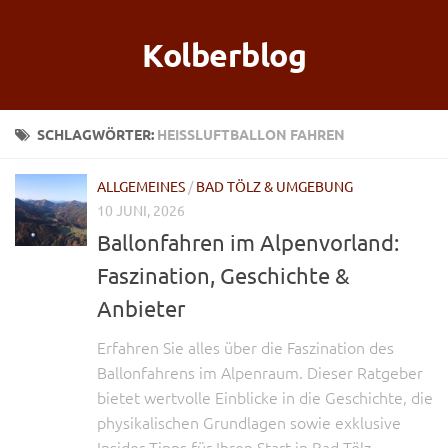
Kolberblog
SCHLAGWÖRTER:
HEISSLUFTBALLON FAHREN
ALLGEMEINES
/
BAD TÖLZ & UMGEBUNG
10 JUNI, 2026
Ballonfahren im Alpenvorland:
Faszination, Geschichte &
Anbieter
Erfahren Sie alles über die Faszination des
Ballonfahrens im Alpenraum. Dieser Ratgeber
bietet wertvolle Einblicke in die Geschichte, die
physikalischen Grundlagen sowie exklusive
Insider-Tipps für Ihren Start in Bad Tölz.