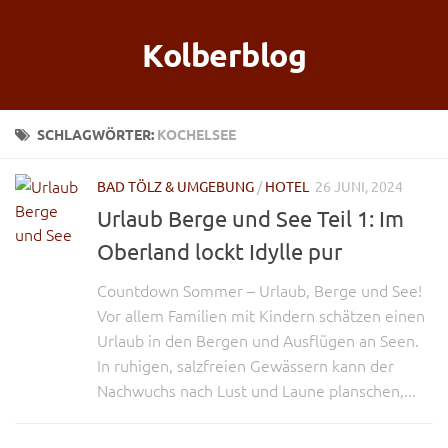
Kolberblog
SCHLAGWÖRTER:
KOCHELSEE
BAD TÖLZ & UMGEBUNG
/
HOTEL
26 JUNI, 2024
Urlaub Berge und See Teil 1: Im
Oberland lockt Idylle pur
Countdown Sommer – Urlaub, Berge und See!
Vor allem Familien mit Kindern schätzen einen
Urlaub in den Bergen und Ausflügen an Seen.
In ruhigen, salzfreien Gewässern kann der
Nachwuchs nach Lust und Laune planschen,...