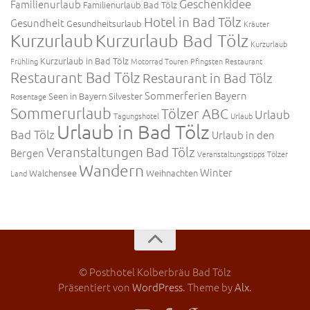
Geschenkidee
Familienurlaub
Familienurlaub Bad Tölz
Hotel in Bad Tölz
Gesundheit
Gesundheitsurlaub
Kräuter
Kurzurlaub
Kurzurlaub Bad Tölz
Kurzurlaub
Kurzurlaub in Bad Tölz
Frühling
Motorrad Touren
Pfingsten
Restaurant
Restaurant Bad Tölz
Restaurant in Bad Tölz
Sommerferien Bayern
Seen in Bayern
Silvester
Rosentage
Sommerurlaub
Tölzer ABC
Urlaub
Tagungshotel
Urlaub
Urlaub in Bad Tölz
Bad Tölz
Urlaub in den
Veranstaltungen Bad Tölz
Bergen
Veranstaltungstipps Tölzer
Wandern
Winter
Walchensee
Weihnachten
Land
© Posthotel Kolberbräu Bad Tölz
Präsentiert von
WordPress
. Theme by
Alx
.