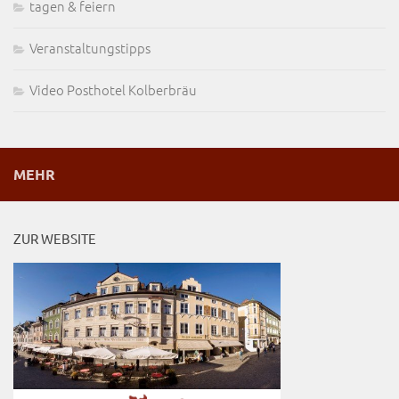
tagen & feiern
Veranstaltungstipps
Video Posthotel Kolberbräu
MEHR
ZUR WEBSITE