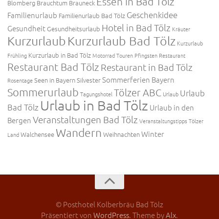
Essen in Bad Tölz
Blomberg
Brauchtum
Brauneck
Geschenkidee
Familienurlaub
Familienurlaub Bad Tölz
Hotel in Bad Tölz
Gesundheit
Gesundheitsurlaub
Kräuter
Kurzurlaub
Kurzurlaub Bad Tölz
Kurzurlaub
Kurzurlaub in Bad Tölz
Frühling
Motorrad Touren
Pfingsten
Restaurant
Restaurant Bad Tölz
Restaurant in Bad Tölz
Sommerferien Bayern
Seen in Bayern
Silvester
Rosentage
Sommerurlaub
Tölzer ABC
Urlaub
Tagungshotel
Urlaub
Urlaub in Bad Tölz
Bad Tölz
Urlaub in den
Veranstaltungen Bad Tölz
Bergen
Veranstaltungstipps Tölzer
Wandern
Winter
Walchensee
Weihnachten
Land
© Posthotel Kolberbräu Bad Tölz
Präsentiert von
WordPress
. Theme by
Alx
.