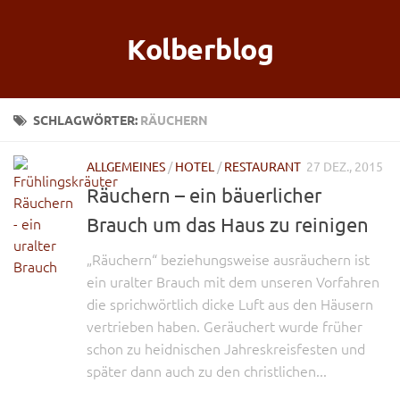
Kolberblog
SCHLAGWÖRTER:
RÄUCHERN
ALLGEMEINES
/
HOTEL
/
RESTAURANT
27 DEZ., 2015
Räuchern – ein bäuerlicher
Brauch um das Haus zu reinigen
„Räuchern“ beziehungsweise ausräuchern ist
ein uralter Brauch mit dem unseren Vorfahren
die sprichwörtlich dicke Luft aus den Häusern
vertrieben haben. Geräuchert wurde früher
schon zu heidnischen Jahreskreisfesten und
später dann auch zu den christlichen...