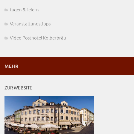
tagen & feiern
Veranstaltungstipps
Video Posthotel Kolberbräu
MEHR
ZUR WEBSITE