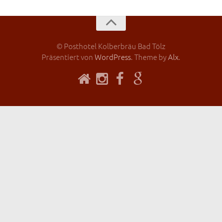
© Posthotel Kolberbräu Bad Tölz
Präsentiert von
WordPress
. Theme by
Alx
.