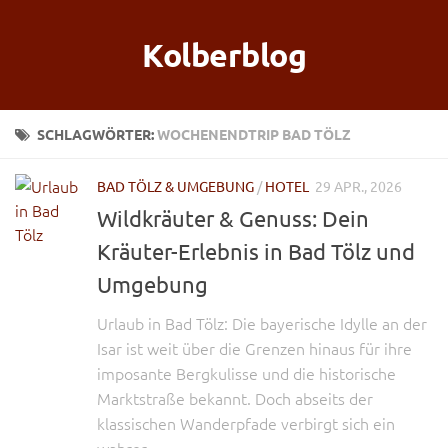
Kolberblog
SCHLAGWÖRTER:
WOCHENENDTRIP BAD TÖLZ
BAD TÖLZ & UMGEBUNG
/
HOTEL
29 APR., 2026
Wildkräuter & Genuss: Dein
Kräuter-Erlebnis in Bad Tölz und
Umgebung
Urlaub in Bad Tölz: Die bayerische Idylle an der
Isar ist weit über die Grenzen hinaus für ihre
imposante Bergkulisse und die historische
Marktstraße bekannt. Doch abseits der
klassischen Wanderpfade verbirgt sich ein