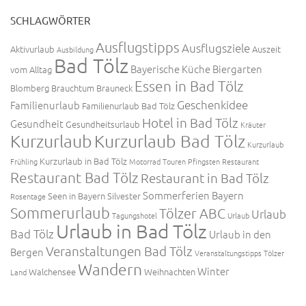
SCHLAGWÖRTER
Ausflugstipps
Ausflugsziele
Aktivurlaub
Auszeit
Ausbildung
Bad Tölz
Bayerische Küche
Biergarten
vom Alltag
Essen in Bad Tölz
Blomberg
Brauchtum
Brauneck
Geschenkidee
Familienurlaub
Familienurlaub Bad Tölz
Hotel in Bad Tölz
Gesundheit
Gesundheitsurlaub
Kräuter
Kurzurlaub
Kurzurlaub Bad Tölz
Kurzurlaub
Kurzurlaub in Bad Tölz
Frühling
Motorrad Touren
Pfingsten
Restaurant
Restaurant Bad Tölz
Restaurant in Bad Tölz
Sommerferien Bayern
Seen in Bayern
Silvester
Rosentage
Sommerurlaub
Tölzer ABC
Urlaub
Tagungshotel
Urlaub
Urlaub in Bad Tölz
Bad Tölz
Urlaub in den
Veranstaltungen Bad Tölz
Bergen
Veranstaltungstipps Tölzer
Wandern
Winter
Walchensee
Weihnachten
Land