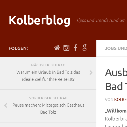
Kolberblog
Tipps und Trends rund um 
FOLGEN:
JOBS UND
NÄCHSTER BEITRAG
Ausb
Warum ein Urlaub in Bad Tölz das
ideale Ziel für Ihre Reise ist?
Bad 
VORHERIGER BEITRAG
VON
KOLBE
Pause machen: Mittagstisch Gasthaus
„Willkom
Bad Tölz
Kolberbrä
Leimer lä