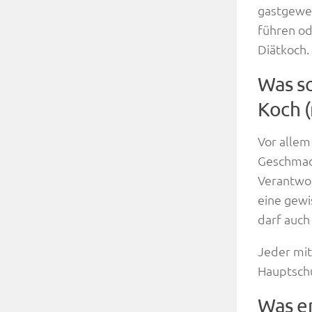
gastgewer
führen od
Diätkoch.
Was so
Koch 
Vor allem
Geschmack
Verantwo
eine gewi
darf auch
Jeder mit
Hauptschu
Was er