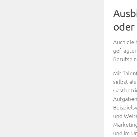
Ausbi
oder
Auch die 
gefragten
Berufsein
Mit Talen
selbst al
Gastbetri
Aufgaben 
Beispiels
und Weite
Marketing
und im Um