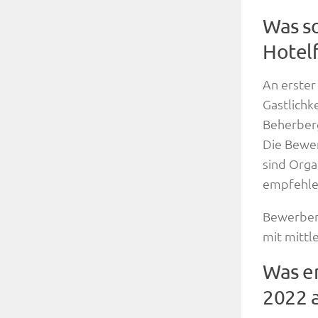
Was so
Hotel
An erster
Gastlichk
Beherber
Die Bewer
sind Orga
empfehlen
Bewerben 
mit mittl
Was e
2022 