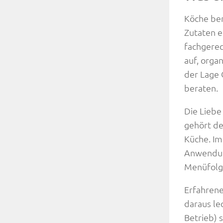
Köche ber
Zutaten e
fachgerec
auf, orga
der Lage
beraten.
Die Liebe
gehört de
Küche. Im
Anwendung
Menüfolg
Erfahren
daraus le
Betrieb) s