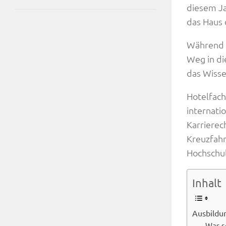
diesem Ja
das Haus 
Während d
Weg in di
das Wisse
Hotelfach
internati
Karrierec
Kreuzfahr
Hochschu
Inhalt
Ausbildu
Was s