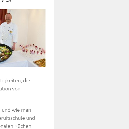
igkeiten, die
ation von
n und wie man
erufsschule und
ionalen Küchen.