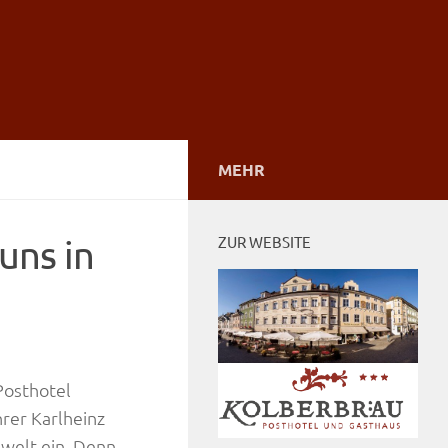
MEHR
uns in
ZUR WEBSITE
 Posthotel
rer Karlheinz
swelt ein. Denn