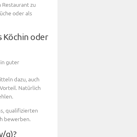
n Restaurant zu
Küche oder als
s Köchin oder
in guter
teln dazu, auch
orteil. Natürlich
ehlen.
 qualifizierten
ch bewerben.
w/g)?