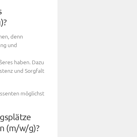
s
)?
hen, denn
ung und
ußeres haben. Dazu
istenz und Sorgfalt
essenten möglichst
gsplätze
n (m/w/g)?