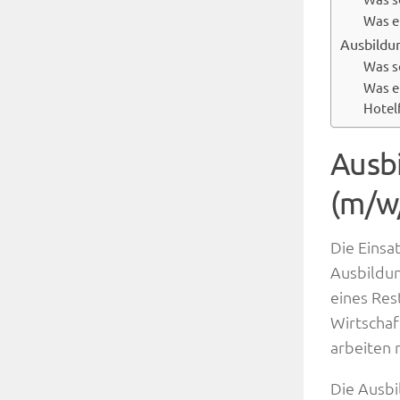
Was e
Ausbildu
Was s
Was e
Hotel
Ausbi
(m/w
Die Einsa
Ausbildun
eines Res
Wirtschaf
arbeiten 
Die Ausbi