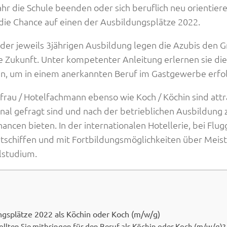
hr die Schule beenden oder sich beruflich neu orientier
die Chance auf einen der Ausbildungsplätze 2022.
er jeweils 3jährigen Ausbildung legen die Azubis den G
e Zukunft. Unter kompetenter Anleitung erlernen sie die
n, um in einem anerkannten Beruf im Gastgewerbe erfol
frau / Hotelfachmann ebenso wie Koch / Köchin sind attr
onal gefragt sind und nach der betrieblichen Ausbildung 
hancen bieten. In der internationalen Hotellerie, bei Flug
tschiffen und mit Fortbildungsmöglichkeiten über Meis
lstudium.
ngsplätze 2022 als Köchin oder Koch (m/w/g)
ollten Sie mitbringen für den Beruf als Köchin oder Koch (m/w/g)?