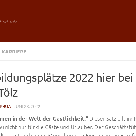
Bad Tölz
 KARRIERE
ildungsplätze 2022 hier bei 
Tölz
RBUA
· JUNI 28, 2022
men in der Welt der Gastlichkeit.“
Dieser Satz gilt im
u nicht nur für die Gäste und Urlauber. Der Geschäftsfüh
dt damit auch junge Menschen zum Einstieg in die Beruf