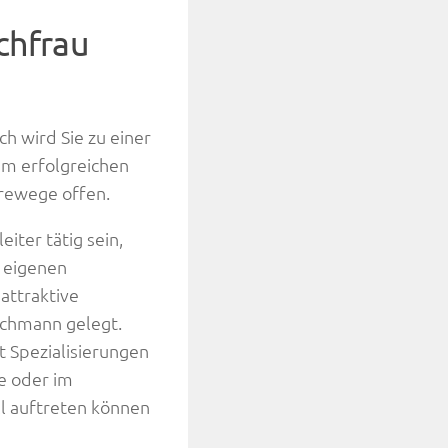
chfrau
h wird Sie zu einer
em erfolgreichen
erewege offen.
iter tätig sein,
n eigenen
attraktive
achmann gelegt.
t Spezialisierungen
e oder im
ll auftreten können