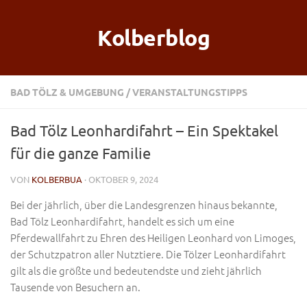
Kolberblog
BAD TÖLZ & UMGEBUNG
/
VERANSTALTUNGSTIPPS
Bad Tölz Leonhardifahrt – Ein Spektakel
für die ganze Familie
VON
KOLBERBUA
· OKTOBER 9, 2024
Bei der jährlich, über die Landesgrenzen hinaus bekannte,
Bad Tölz Leonhardifahrt, handelt es sich um eine
Pferdewallfahrt zu Ehren des Heiligen Leonhard von Limoges,
der Schutzpatron aller Nutztiere. Die Tölzer Leonhardifahrt
gilt als die größte und bedeutendste und zieht jährlich
Tausende von Besuchern an.