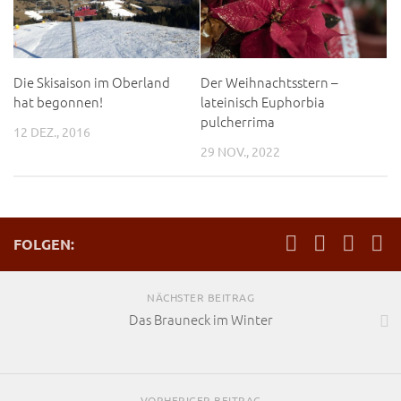
Die Skisaison im Oberland
Der Weihnachtsstern –
hat begonnen!
lateinisch Euphorbia
pulcherrima
12 DEZ., 2016
29 NOV., 2022
FOLGEN:
NÄCHSTER BEITRAG
Das Brauneck im Winter
VORHERIGER BEITRAG