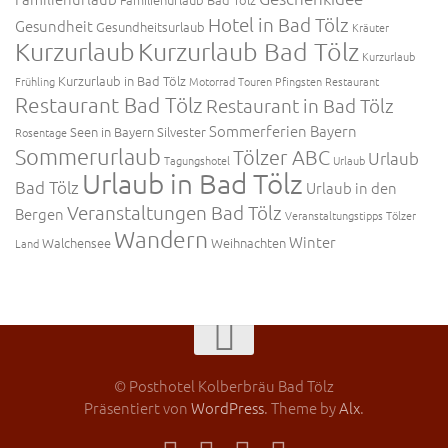
Hotel in Bad Tölz
Gesundheit
Gesundheitsurlaub
Kräuter
Kurzurlaub
Kurzurlaub Bad Tölz
Kurzurlaub
Kurzurlaub in Bad Tölz
Frühling
Motorrad Touren
Pfingsten
Restaurant
Restaurant Bad Tölz
Restaurant in Bad Tölz
Sommerferien Bayern
Seen in Bayern
Silvester
Rosentage
Sommerurlaub
Tölzer ABC
Urlaub
Tagungshotel
Urlaub
Urlaub in Bad Tölz
Bad Tölz
Urlaub in den
Veranstaltungen Bad Tölz
Bergen
Veranstaltungstipps Tölzer
Wandern
Winter
Walchensee
Weihnachten
Land
© Posthotel Kolberbräu Bad Tölz
Präsentiert von
WordPress
. Theme by
Alx
.