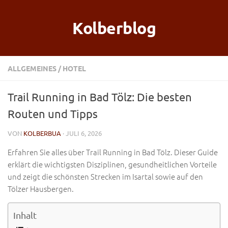
Kolberblog
ALLGEMEINES
/
HOTEL
Trail Running in Bad Tölz: Die besten
Routen und Tipps
VON
KOLBERBUA
· JULI 6, 2026
Erfahren Sie alles über Trail Running in Bad Tölz. Dieser Guide
erklärt die wichtigsten Disziplinen, gesundheitlichen Vorteile
und zeigt die schönsten Strecken im Isartal sowie auf den
Tölzer Hausbergen.
Inhalt