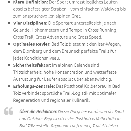
Der Sport umfasst jegliches Laufen
Klare Definition:
abseits befestigter Straßen – vom einfachen Waldweg bis
zum anspruchsvollen alpinen Grat.
Die Sportart unterteilt sich je nach
Vier Disziplinen:
Gelände, Höhenmetern und Tempo in Cross Running,
Cross Trail, Cross Adventure und Cross Speed.
Bad Tölz bietet mit den Isar-Wegen,
Optimales Revier:
dem Blomberg und dem Brauneck perfekte Trails für
jedes Konditionsniveau.
Im alpinen Gelände sind
Sicherheitsfaktor:
Trittsicherheit, hohe Konzentration und wetterfeste
Ausrüstung für Läufer absolut überlebenswichtig.
Das Posthotel Kolberbräu in Bad
Erholungs-Zentrale:
Tölz verbindet sportliche Trail-Logistik mit optimaler
Regeneration und regionaler Kulinarik.
Über die Redaktion:
Dieser Ratgeber wurde von der Sport-
und Outdoor-Begeisterten des Posthotels Kolberbräu in
Bad Tölz erstellt. Regionale Lauftrainer, Trail-Athleten,