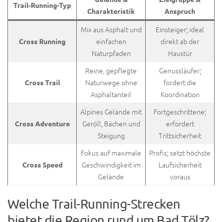
Trail-Running-Typ
Charakteristik
Anspruch
Mix aus Asphalt und
Einsteiger; ideal
einfachen
direkt ab der
Cross Running
Naturpfaden
Haustür
Reine, gepflegte
Genussläufer;
Naturwege ohne
fordert die
Cross Trail
Asphaltanteil
Koordination
Alpines Gelände mit
Fortgeschrittene;
Geröll, Bächen und
erfordert
Cross Adventure
Steigung
Trittsicherheit
Fokus auf maximale
Profis; setzt höchste
Geschwindigkeit im
Laufsicherheit
Cross Speed
Gelände
voraus
Welche Trail-Running-Strecken
bietet die Region rund um Bad Tölz?