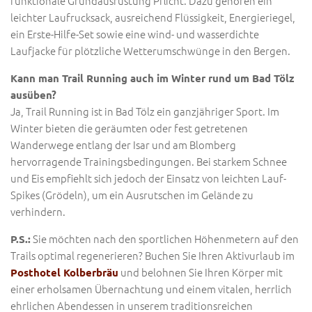
funktionale Grundausrüstung Pflicht. Dazu gehören ein
leichter Laufrucksack, ausreichend Flüssigkeit, Energieriegel,
ein Erste-Hilfe-Set sowie eine wind- und wasserdichte
Laufjacke für plötzliche Wetterumschwünge in den Bergen.
Kann man Trail Running auch im Winter rund um Bad Tölz
ausüben?
Ja, Trail Running ist in Bad Tölz ein ganzjähriger Sport. Im
Winter bieten die geräumten oder fest getretenen
Wanderwege entlang der Isar und am Blomberg
hervorragende Trainingsbedingungen. Bei starkem Schnee
und Eis empfiehlt sich jedoch der Einsatz von leichten Lauf-
Spikes (Grödeln), um ein Ausrutschen im Gelände zu
verhindern.
Sie möchten nach den sportlichen Höhenmetern auf den
P.S.:
Trails optimal regenerieren? Buchen Sie Ihren Aktivurlaub im
und belohnen Sie Ihren Körper mit
Posthotel Kolberbräu
einer erholsamen Übernachtung und einem vitalen, herrlich
ehrlichen Abendessen in unserem traditionsreichen