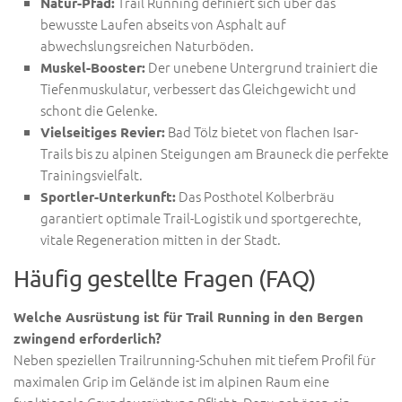
Trail Running definiert sich über das
Natur-Pfad:
bewusste Laufen abseits von Asphalt auf
abwechslungsreichen Naturböden.
Der unebene Untergrund trainiert die
Muskel-Booster:
Tiefenmuskulatur, verbessert das Gleichgewicht und
schont die Gelenke.
Bad Tölz bietet von flachen Isar-
Vielseitiges Revier:
Trails bis zu alpinen Steigungen am Brauneck die perfekte
Trainingsvielfalt.
Das Posthotel Kolberbräu
Sportler-Unterkunft:
garantiert optimale Trail-Logistik und sportgerechte,
vitale Regeneration mitten in der Stadt.
Häufig gestellte Fragen (FAQ)
Welche Ausrüstung ist für Trail Running in den Bergen
zwingend erforderlich?
Neben speziellen Trailrunning-Schuhen mit tiefem Profil für
maximalen Grip im Gelände ist im alpinen Raum eine