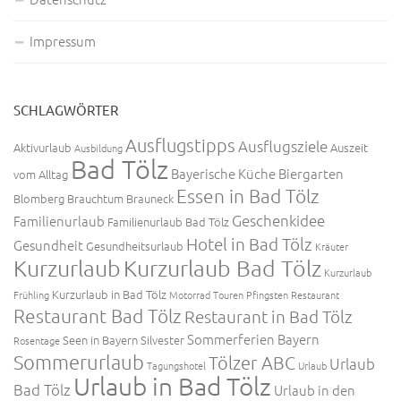
Impressum
SCHLAGWÖRTER
Ausflugstipps
Ausflugsziele
Aktivurlaub
Auszeit
Ausbildung
Bad Tölz
Bayerische Küche
Biergarten
vom Alltag
Essen in Bad Tölz
Blomberg
Brauchtum
Brauneck
Geschenkidee
Familienurlaub
Familienurlaub Bad Tölz
Hotel in Bad Tölz
Gesundheit
Gesundheitsurlaub
Kräuter
Kurzurlaub
Kurzurlaub Bad Tölz
Kurzurlaub
Kurzurlaub in Bad Tölz
Frühling
Motorrad Touren
Pfingsten
Restaurant
Restaurant Bad Tölz
Restaurant in Bad Tölz
Sommerferien Bayern
Seen in Bayern
Silvester
Rosentage
Sommerurlaub
Tölzer ABC
Urlaub
Tagungshotel
Urlaub
Urlaub in Bad Tölz
Bad Tölz
Urlaub in den