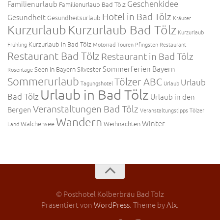
Geschenkidee
Familienurlaub
Familienurlaub Bad Tölz
Hotel in Bad Tölz
Gesundheit
Gesundheitsurlaub
Kräuter
Kurzurlaub
Kurzurlaub Bad Tölz
Kurzurlaub
Kurzurlaub in Bad Tölz
Frühling
Motorrad Touren
Pfingsten
Restaurant
Restaurant Bad Tölz
Restaurant in Bad Tölz
Sommerferien Bayern
Seen in Bayern
Silvester
Rosentage
Sommerurlaub
Tölzer ABC
Urlaub
Tagungshotel
Urlaub
Urlaub in Bad Tölz
Bad Tölz
Urlaub in den
Veranstaltungen Bad Tölz
Bergen
Veranstaltungstipps Tölzer
Wandern
Winter
Walchensee
Weihnachten
Land
© Posthotel Kolberbräu Bad Tölz
Präsentiert von
WordPress
. Theme by
Alx
.