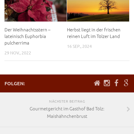
Der Weihnachtsstern –
Herbst liegt in der frischen
lateinisch Euphorbia
reinen Luft im Tölzer Land
pulcherrima
16 SEP., 2024
29 NOV., 2022
FOLGEN:
NÄCHSTER BEITRAG
Gourmetgericht im Gasthof Bad Tölz:
Maishähnchenbrust