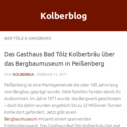
Kolberblog
BAD TÖLZ & UMGEBUNG
Das Gasthaus Bad Tölz Kolberbräu über
das Bergbaumuseum in Peißenberg
VON
KOLBERBUA
· FEBRUAR 13, 2017
Peißenberg ist eine Marktgemeinde die über 100 Jahre lang
vom Bergbau geprägt wurde. Viele Familien fanden damit Ihr
Auskommen. Im Jahre 1971 wurde das Bergwerk geschlossen
– doch bis dahin wurden angeblich bis zu 32 Millionen Tonnen
Kohle dort gefördert. Jetzt gibt es ein
Bergbaumuseum
mitsamt einem spannenden
Erlebnisbergwerk. Das Gasthaus Bad Tölz Kolberbräu hat mal