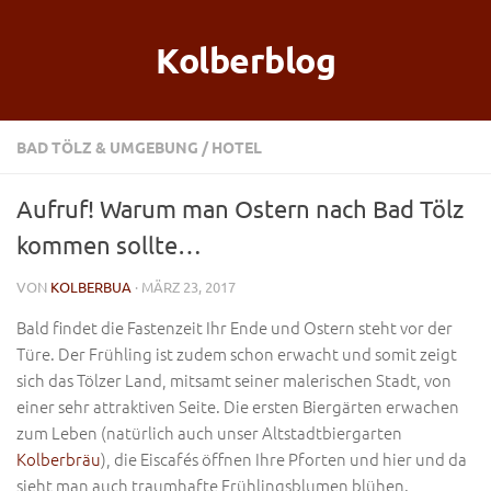
Kolberblog
BAD TÖLZ & UMGEBUNG
/
HOTEL
Aufruf! Warum man Ostern nach Bad Tölz
kommen sollte…
VON
KOLBERBUA
· MÄRZ 23, 2017
Bald findet die Fastenzeit Ihr Ende und Ostern steht vor der
Türe. Der Frühling ist zudem schon erwacht und somit zeigt
sich das Tölzer Land, mitsamt seiner malerischen Stadt, von
einer sehr attraktiven Seite. Die ersten Biergärten erwachen
zum Leben (natürlich auch unser Altstadtbiergarten
Kolberbräu
), die Eiscafés öffnen Ihre Pforten und hier und da
sieht man auch traumhafte Frühlingsblumen blühen.