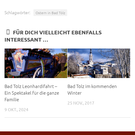
Schlagwörter:
Ostern in Bad Tölz
FÜR DICH VIELLEICHT EBENFALLS
INTERESSANT …
Bad Tölz Leonhardifahrt –
Bad Tölz im kommenden
Ein Spektakel für die ganze
Winter
Familie
25 NOV., 2017
9 OKT., 2024