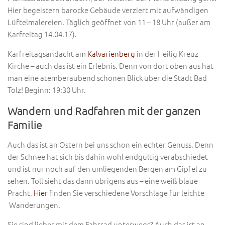
Hier begeistern barocke Gebäude verziert mit aufwändigen
Lüftelmalereien. Täglich geöffnet
von 11 – 18 Uhr (außer am
Karfreitag 14.04.17).
Karfreitagsandacht am
Kalvarienberg
in der Heilig Kreuz
Kirche – auch das ist ein Erlebnis. Denn von dort oben aus hat
man eine atemberaubend schönen Blick über die Stadt Bad
Tölz! Beginn: 19:30 Uhr.
Wandern und Radfahren mit der ganzen
Familie
Auch das ist an Ostern bei uns schon ein echter Genuss. Denn
der Schnee hat sich bis dahin wohl endgültig verabschiedet
und ist nur noch auf den umliegenden Bergen am Gipfel zu
sehen. Toll sieht das dann übrigens aus – eine weiß blaue
Pracht.
Hier
finden Sie verschiedene Vorschläge für leichte
Wanderungen.
Sie sind lieber mit dem Fahrrad unterwegs? Auch das ist an