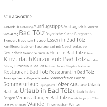
SCHLAGWÖRTER
Ausflugstipps
Ausflugsziele
Aktivurlaub
Auszeit
Ausbildung
Bad Tölz
Bayerische Küche
Biergarten
vom Alltag
Essen in Bad Tölz
Blomberg
Brauchtum
Brauneck
Geschenkidee
Familienurlaub
Familienurlaub Bad Tölz
Hotel in Bad Tölz
Gesundheit
Gesundheitsurlaub
Kräuter
Kurzurlaub
Kurzurlaub Bad Tölz
Kurzurlaub
Kurzurlaub in Bad Tölz
Frühling
Motorrad Touren
Pfingsten
Restaurant
Restaurant Bad Tölz
Restaurant in Bad Tölz
Sommerferien Bayern
Seen in Bayern
Silvester
Rosentage
Sommerurlaub
Tölzer ABC
Urlaub
Tagungshotel
Urlaub
Urlaub in Bad Tölz
Bad Tölz
Urlaub in den
Veranstaltungen Bad Tölz
Bergen
Veranstaltungstipps Tölzer
Wandern
Winter
Walchensee
Weihnachten
Land