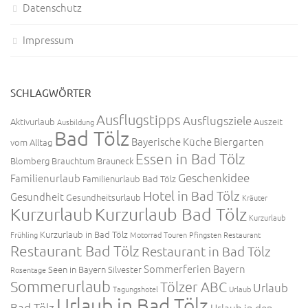
Datenschutz
Impressum
SCHLAGWÖRTER
Ausflugstipps
Ausflugsziele
Aktivurlaub
Auszeit
Ausbildung
Bad Tölz
Bayerische Küche
Biergarten
vom Alltag
Essen in Bad Tölz
Blomberg
Brauchtum
Brauneck
Geschenkidee
Familienurlaub
Familienurlaub Bad Tölz
Hotel in Bad Tölz
Gesundheit
Gesundheitsurlaub
Kräuter
Kurzurlaub
Kurzurlaub Bad Tölz
Kurzurlaub
Kurzurlaub in Bad Tölz
Frühling
Motorrad Touren
Pfingsten
Restaurant
Restaurant Bad Tölz
Restaurant in Bad Tölz
Sommerferien Bayern
Seen in Bayern
Silvester
Rosentage
Sommerurlaub
Tölzer ABC
Urlaub
Tagungshotel
Urlaub
Urlaub in Bad Tölz
Bad Tölz
Urlaub in den