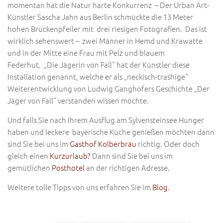
momentan hat die Natur harte Konkurrenz – Der Urban Art-
Künstler Sascha Jahn aus Berlin schmückte die 13 Meter
hohen Brückenpfeiler mit drei riesigen Fotografien. Das ist
wirklich sehenswert – zwei Männer in Hemd und Krawatte
und in der Mitte eine Frau mit Pelz und blauem
Federhut. „Die Jägerin von Fall“ hat der Künstler diese
Installation genannt, welche er als „neckisch-trashige“
Weiterentwicklung von Ludwig Ganghofers Geschichte „Der
Jäger von Fall“ verstanden wissen möchte.
Und falls Sie nach Ihrem Ausflug am Sylvensteinsee Hunger
haben und leckere bayerische Küche genießen möchten dann
sind Sie bei uns im
Gasthof Kolberbräu
richtig. Oder doch
gleich einen
Kurzurlaub?
Dann sind Sie bei uns im
gemütlichen
Posthotel
an der richtigen Adresse.
Weitere tolle Tipps von uns erfahren Sie im
Blog
.