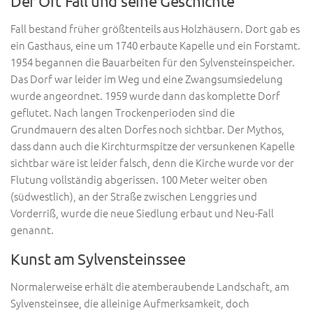
Der Ort Fall und seine Geschichte
Fall bestand früher größtenteils aus Holzhäusern. Dort gab es
ein Gasthaus, eine um 1740 erbaute Kapelle und ein Forstamt.
1954 begannen die Bauarbeiten für den Sylvensteinspeicher.
Das Dorf war leider im Weg und eine Zwangsumsiedelung
wurde angeordnet. 1959 wurde dann das komplette Dorf
geflutet. Nach langen Trockenperioden sind die
Grundmauern des alten Dorfes noch sichtbar. Der Mythos,
dass dann auch die Kirchturmspitze der versunkenen Kapelle
sichtbar wäre ist leider falsch, denn die Kirche wurde vor der
Flutung vollständig abgerissen. 100 Meter weiter oben
(südwestlich), an der Straße zwischen Lenggries und
Vorderriß, wurde die neue Siedlung erbaut und Neu-Fall
genannt.
Kunst am Sylvensteinssee
Normalerweise erhält die atemberaubende Landschaft, am
Sylvensteinsee, die alleinige Aufmerksamkeit, doch