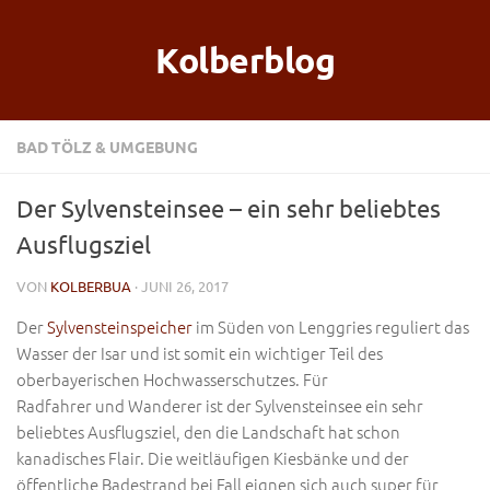
Kolberblog
BAD TÖLZ & UMGEBUNG
Der Sylvensteinsee – ein sehr beliebtes
Ausflugsziel
VON
KOLBERBUA
· JUNI 26, 2017
Der
Sylvensteinspeicher
im Süden von Lenggries reguliert das
Wasser der Isar und ist somit ein wichtiger Teil des
oberbayerischen Hochwasserschutzes. Für
Radfahrer und Wanderer ist der Sylvensteinsee ein sehr
beliebtes Ausflugsziel, den die Landschaft hat schon
kanadisches Flair. Die weitläufigen Kiesbänke und der
öffentliche Badestrand bei Fall eignen sich auch super für