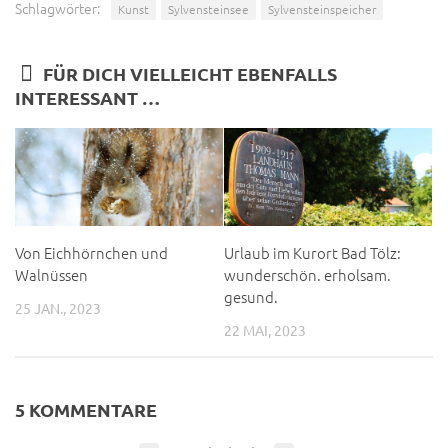
Schlagwörter:
Kunst
Sylvensteinsee
Sylvensteinspeicher
FÜR DICH VIELLEICHT EBENFALLS
INTERESSANT …
Von Eichhörnchen und
Urlaub im Kurort Bad Tölz:
Walnüssen
wunderschön. erholsam.
gesund.
25 JAN., 2023
22 MAI, 2023
5 KOMMENTARE