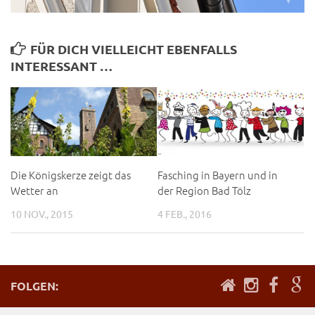
FÜR DICH VIELLEICHT EBENFALLS
INTERESSANT …
Die Königskerze zeigt das
Fasching in Bayern und in
Wetter an
der Region Bad Tölz
10 NOV., 2015
4 FEB., 2016
FOLGEN: