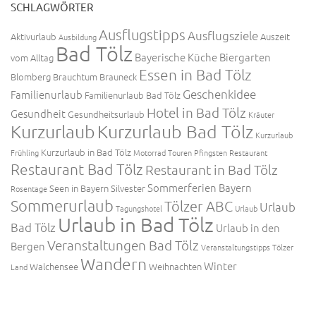
SCHLAGWÖRTER
Ausflugstipps
Ausflugsziele
Aktivurlaub
Auszeit
Ausbildung
Bad Tölz
Bayerische Küche
Biergarten
vom Alltag
Essen in Bad Tölz
Blomberg
Brauchtum
Brauneck
Geschenkidee
Familienurlaub
Familienurlaub Bad Tölz
Hotel in Bad Tölz
Gesundheit
Gesundheitsurlaub
Kräuter
Kurzurlaub
Kurzurlaub Bad Tölz
Kurzurlaub
Kurzurlaub in Bad Tölz
Frühling
Motorrad Touren
Pfingsten
Restaurant
Restaurant Bad Tölz
Restaurant in Bad Tölz
Sommerferien Bayern
Seen in Bayern
Silvester
Rosentage
Sommerurlaub
Tölzer ABC
Urlaub
Tagungshotel
Urlaub
Urlaub in Bad Tölz
Bad Tölz
Urlaub in den
Veranstaltungen Bad Tölz
Bergen
Veranstaltungstipps Tölzer
Wandern
Winter
Walchensee
Weihnachten
Land