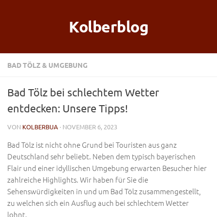
Kolberblog
BAD TÖLZ & UMGEBUNG
Bad Tölz bei schlechtem Wetter
entdecken: Unsere Tipps!
VON
KOLBERBUA
· NOVEMBER 6, 2023
Bad Tölz ist nicht ohne Grund bei Touristen aus ganz
Deutschland sehr beliebt. Neben dem typisch bayerischen
Flair und einer idyllischen Umgebung erwarten Besucher hier
zahlreiche Highlights. Wir haben für Sie die
Sehenswürdigkeiten in und um Bad Tölz zusammengestellt,
zu welchen sich ein Ausflug auch bei schlechtem Wetter
lohnt.