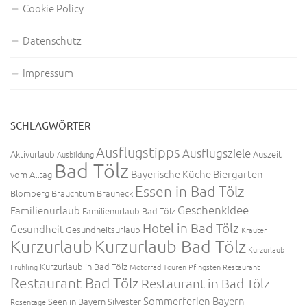
Cookie Policy
Datenschutz
Impressum
SCHLAGWÖRTER
Ausflugstipps
Ausflugsziele
Aktivurlaub
Auszeit
Ausbildung
Bad Tölz
Bayerische Küche
Biergarten
vom Alltag
Essen in Bad Tölz
Blomberg
Brauchtum
Brauneck
Geschenkidee
Familienurlaub
Familienurlaub Bad Tölz
Hotel in Bad Tölz
Gesundheit
Gesundheitsurlaub
Kräuter
Kurzurlaub
Kurzurlaub Bad Tölz
Kurzurlaub
Kurzurlaub in Bad Tölz
Frühling
Motorrad Touren
Pfingsten
Restaurant
Restaurant Bad Tölz
Restaurant in Bad Tölz
Sommerferien Bayern
Seen in Bayern
Silvester
Rosentage