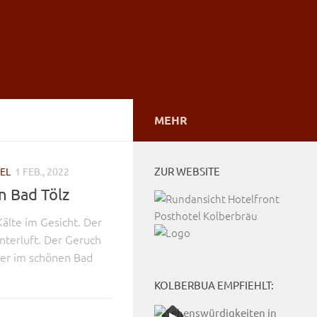
MEHR
ZUR WEBSITE
EL
1 FEB., 2022
in Bad Tölz
Kälte im Gesicht. Der
nterluft. Der Geruch
ter im schönen Bad
KOLBERBUA EMPFIEHLT: