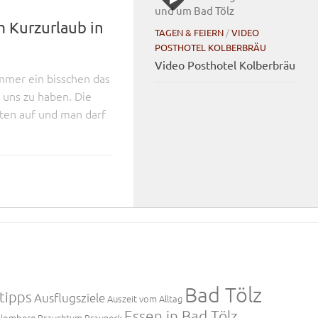
m Kurzurlaub in
TAGEN & FEIERN
/
VIDEO
POSTHOTEL KOLBERBRÄU
Video Posthotel Kolberbräu
mmer ein bisschen das
r uns zu haben. Die
ten auf und man darf
Bad Tölz
tipps
Ausflugsziele
Auszeit vom Alltag
Essen in Bad Tölz
lomberg
Brauchtum
Brauneck