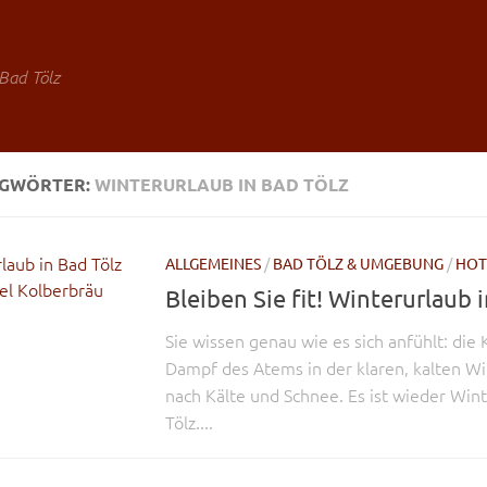
Bad Tölz
AGWÖRTER:
WINTERURLAUB IN BAD TÖLZ
ALLGEMEINES
/
BAD TÖLZ & UMGEBUNG
/
HOT
Bleiben Sie fit! Winterurlaub 
Sie wissen genau wie es sich anfühlt: die 
Dampf des Atems in der klaren, kalten Wi
nach Kälte und Schnee. Es ist wieder Win
Tölz....