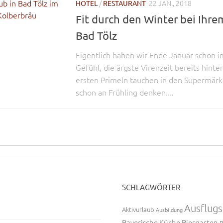
HOTEL
/
RESTAURANT
22 JAN., 2018
Fit durch den Winter bei Ihre
Bad Tölz
Eigentlich haben wir Ende Januar schon i
Gefühl, die ärgste Virenzeit bereits hinte
ersten Primeln tauchen in den Supermärk
schon an Frühling denken....
SCHLAGWÖRTER
Ausflugs
Aktivurlaub
Ausbildung
Bayerische Küche
Biergarten
B