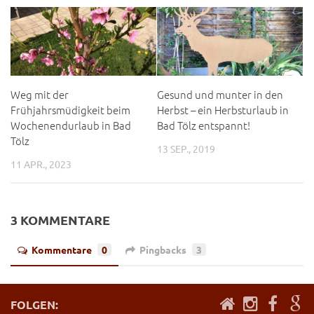
Weg mit der
Gesund und munter in den
Frühjahrsmüdigkeit beim
Herbst – ein Herbsturlaub in
Wochenendurlaub in Bad
Bad Tölz entspannt!
Tölz
13 SEP., 2019
11 APR., 2023
3 KOMMENTARE
Kommentare
0
Pingbacks
3
FOLGEN: