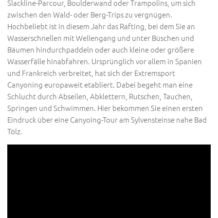
Slackline-Parcour, Boulderwand oder Trampolins, um sich
zwischen den Wald- oder Berg-Trips zu vergnügen.
Hochbeliebt ist in diesem Jahr das Rafting, bei dem Sie an
Wasserschnellen mit Wellengang und unter Büschen und
Bäumen hindurchpaddeln oder auch kleine oder größere
Wasserfälle hinabfahren. Ursprünglich vor allem in Spanien
und Frankreich verbreitet, hat sich der Extremsport
Canyoning europaweit etabliert. Dabei begeht man eine
Schlucht durch Abseilen, Abklettern, Rutschen, Tauchen,
Springen und Schwimmen. Hier bekommen Sie einen ersten
Eindruck über eine Canyoing-Tour am Sylvensteinse nahe Bad
Tölz.