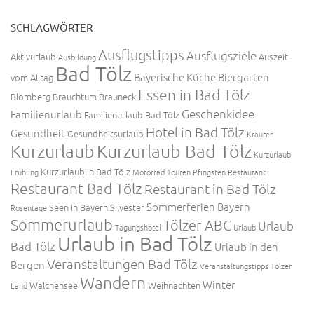
SCHLAGWÖRTER
Ausflugstipps
Ausflugsziele
Aktivurlaub
Auszeit
Ausbildung
Bad Tölz
Bayerische Küche
Biergarten
vom Alltag
Essen in Bad Tölz
Blomberg
Brauchtum
Brauneck
Geschenkidee
Familienurlaub
Familienurlaub Bad Tölz
Hotel in Bad Tölz
Gesundheit
Gesundheitsurlaub
Kräuter
Kurzurlaub
Kurzurlaub Bad Tölz
Kurzurlaub
Kurzurlaub in Bad Tölz
Frühling
Motorrad Touren
Pfingsten
Restaurant
Restaurant Bad Tölz
Restaurant in Bad Tölz
Sommerferien Bayern
Seen in Bayern
Silvester
Rosentage
Sommerurlaub
Tölzer ABC
Urlaub
Tagungshotel
Urlaub
Urlaub in Bad Tölz
Bad Tölz
Urlaub in den
Veranstaltungen Bad Tölz
Bergen
Veranstaltungstipps Tölzer
Wandern
Winter
Walchensee
Weihnachten
Land