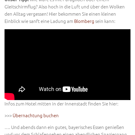
Gleitschirmflug? Also hoch in die Luft und über den Wolken
den Alltag vergessen! Hier bekommen Sie einen kleinen
Einblick wie sanft eine Ladung am
Blomberg
sein kann:
Infos zum Hotel mitten in der Innenstadt finden Sie hier:
>>>
Übernachtung buchen
…. Und abends dann ein gutes, bayerisches Essen genießen
und vor dem Schlafengehen einen abendlichen Spaziergang