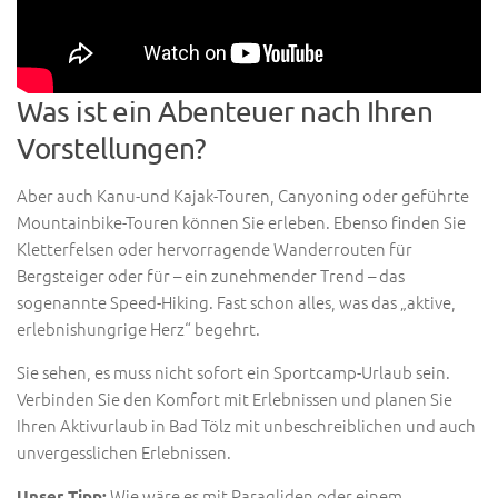
Was ist ein Abenteuer nach Ihren
Vorstellungen?
Aber auch Kanu-und Kajak-Touren, Canyoning oder geführte
Mountainbike-Touren können Sie erleben. Ebenso finden Sie
Kletterfelsen oder hervorragende Wanderrouten für
Bergsteiger oder für – ein zunehmender Trend – das
sogenannte Speed-Hiking. Fast schon alles, was das „aktive,
erlebnishungrige Herz“ begehrt.
Sie sehen, es muss nicht sofort ein Sportcamp-Urlaub sein.
Verbinden Sie den Komfort mit Erlebnissen und planen Sie
Ihren Aktivurlaub in Bad Tölz mit unbeschreiblichen und auch
unvergesslichen Erlebnissen.
Wie wäre es mit Paragliden oder einem
Unser Tipp: