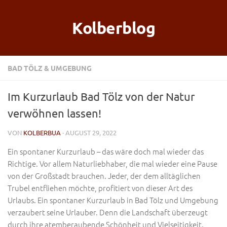
Kolberblog
BAD TÖLZ & UMGEBUNG
Im Kurzurlaub Bad Tölz von der Natur
verwöhnen lassen!
VON
KOLBERBUA
· AUGUST 29, 2022
Ein spontaner Kurzurlaub – das wäre doch mal wieder das
Richtige. Vor allem Naturliebhaber, die mal wieder eine Pause
von der Großstadt brauchen. Jeder, der dem alltäglichen
Trubel entfliehen möchte, profitiert von dieser Art des
Urlaubs. Ein spontaner Kurzurlaub in Bad Tölz und Umgebung
verzaubert seine Urlauber. Denn die Landschaft überzeugt
durch ihre atemberaubende Schönheit und Vielseitigkeit.