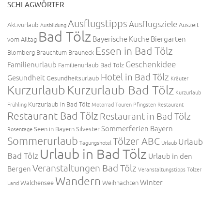
SCHLAGWÖRTER
Ausflugstipps
Ausflugsziele
Aktivurlaub
Auszeit
Ausbildung
Bad Tölz
Bayerische Küche
Biergarten
vom Alltag
Essen in Bad Tölz
Blomberg
Brauchtum
Brauneck
Geschenkidee
Familienurlaub
Familienurlaub Bad Tölz
Hotel in Bad Tölz
Gesundheit
Gesundheitsurlaub
Kräuter
Kurzurlaub
Kurzurlaub Bad Tölz
Kurzurlaub
Kurzurlaub in Bad Tölz
Frühling
Motorrad Touren
Pfingsten
Restaurant
Restaurant Bad Tölz
Restaurant in Bad Tölz
Sommerferien Bayern
Seen in Bayern
Silvester
Rosentage
Sommerurlaub
Tölzer ABC
Urlaub
Tagungshotel
Urlaub
Urlaub in Bad Tölz
Bad Tölz
Urlaub in den
Veranstaltungen Bad Tölz
Bergen
Veranstaltungstipps Tölzer
Wandern
Winter
Walchensee
Weihnachten
Land