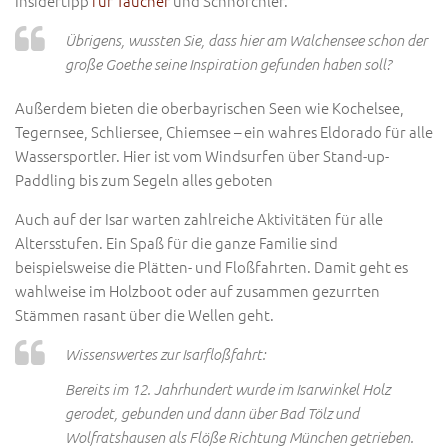
Insidertipp
für Taucher
und Schnorchler.
Übrigens, wussten Sie, dass hier am Walchensee schon der
große Goethe seine Inspiration gefunden haben soll?
Außerdem bieten die oberbayrischen Seen wie Kochelsee,
Tegernsee, Schliersee, Chiemsee – ein wahres Eldorado für alle
Wassersportler. Hier ist vom Windsurfen über Stand-up-
Paddling bis zum Segeln alles geboten
Auch auf der Isar warten zahlreiche Aktivitäten für alle
Altersstufen. Ein Spaß für die ganze Familie sind
beispielsweise die Plätten- und Floßfahrten. Damit geht es
wahlweise im Holzboot oder auf zusammen gezurrten
Stämmen rasant über die Wellen geht.
Wissenswertes zur Isarfloßfahrt:
Bereits im 12. Jahrhundert wurde im Isarwinkel Holz
gerodet, gebunden und dann über Bad Tölz und
Wolfratshausen als Flöße Richtung München getrieben.