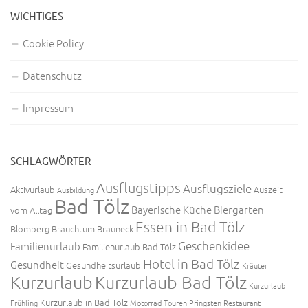
WICHTIGES
Cookie Policy
Datenschutz
Impressum
SCHLAGWÖRTER
Ausflugstipps
Ausflugsziele
Aktivurlaub
Auszeit
Ausbildung
Bad Tölz
Bayerische Küche
Biergarten
vom Alltag
Essen in Bad Tölz
Blomberg
Brauchtum
Brauneck
Geschenkidee
Familienurlaub
Familienurlaub Bad Tölz
Hotel in Bad Tölz
Gesundheit
Gesundheitsurlaub
Kräuter
Kurzurlaub
Kurzurlaub Bad Tölz
Kurzurlaub
Kurzurlaub in Bad Tölz
Frühling
Motorrad Touren
Pfingsten
Restaurant