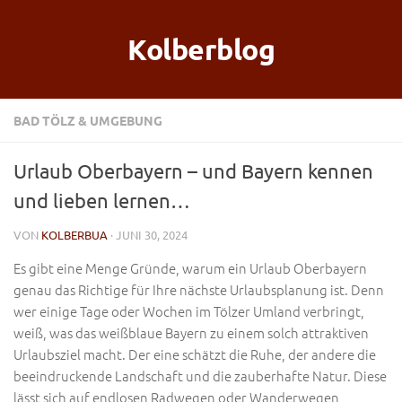
Kolberblog
BAD TÖLZ & UMGEBUNG
Urlaub Oberbayern – und Bayern kennen
und lieben lernen…
VON
KOLBERBUA
· JUNI 30, 2024
Es gibt eine Menge Gründe, warum ein Urlaub Oberbayern
genau das Richtige für Ihre nächste Urlaubsplanung ist. Denn
wer einige Tage oder Wochen im Tölzer Umland verbringt,
weiß, was das weißblaue Bayern zu einem solch attraktiven
Urlaubsziel macht. Der eine schätzt die Ruhe, der andere die
beeindruckende Landschaft und die zauberhafte Natur. Diese
lässt sich auf endlosen Radwegen oder Wanderwegen