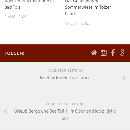
Abenteuer Aktivurlaub in
Das Geheimnis der
Bad Tölz
Sommerwiese im Tölzer
Land
9 AUG., 2022
19 JUNI, 2023
FOLGEN:
NÄCHSTER BEITRAG
Faszination Herbstzauber
VORHERIGER BEITRAG
Urlaub Berge und See Teil 1: Im Oberland lockt Idylle
pur