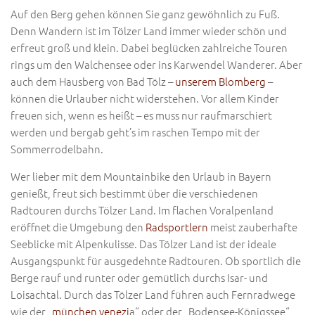
Auf den Berg gehen können Sie ganz gewöhnlich zu Fuß.
Denn Wandern ist im Tölzer Land immer wieder schön und
erfreut groß und klein. Dabei beglücken zahlreiche Touren
rings um den Walchensee oder ins Karwendel Wanderer. Aber
auch dem Hausberg von Bad Tölz –
unserem Blomberg
–
können die Urlauber nicht widerstehen. Vor allem Kinder
freuen sich, wenn es heißt – es muss nur raufmarschiert
werden und bergab geht’s im raschen Tempo mit der
Sommerrodelbahn.
Wer lieber mit dem Mountainbike den Urlaub in Bayern
genießt, freut sich bestimmt über die verschiedenen
Radtouren durchs Tölzer Land. Im flachen Voralpenland
eröffnet die Umgebung den
Radsportlern
meist zauberhafte
Seeblicke mit Alpenkulisse. Das Tölzer Land ist der ideale
Ausgangspunkt für ausgedehnte Radtouren. Ob sportlich die
Berge rauf und runter oder gemütlich durchs Isar- und
Loisachtal. Durch das Tölzer Land führen auch Fernradwege
wie der „
münchen venezi
a“ oder der „Bodensee-Königssee“