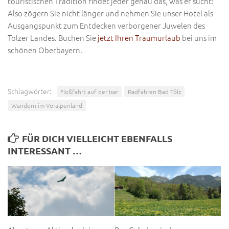
touristischen Tradition findet jeder genau das, was er sucht!
Also zögern Sie nicht länger und nehmen Sie unser Hotel als
Ausgangspunkt zum Entdecken verborgener Juwelen des
Tölzer Landes. Buchen Sie
jetzt Ihren Traumurlaub
bei uns im
schönen Oberbayern.
Schlagwörter:
Floßfahrt auf der Isar
Radfahren Bad Tölz
Wandern im Voralpenland
FÜR DICH VIELLEICHT EBENFALLS
INTERESSANT …