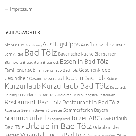
Impressum
SCHLAGWÖRTER
Ausflugstipps
Ausflugsziele
Aktivurlaub
Auszeit
Ausbildung
Bad Tölz
Bayerische Küche
Biergarten
vom Alltag
Essen in Bad Tölz
Blomberg
Brauchtum
Brauneck
Geschenkidee
Familienurlaub
Familienurlaub Bad Tölz
Hotel in Bad Tölz
Gesundheit
Gesundheitsurlaub
Kräuter
Kurzurlaub
Kurzurlaub Bad Tölz
Kurzurlaub
Kurzurlaub in Bad Tölz
Frühling
Motorrad Touren
Pfingsten
Restaurant
Restaurant Bad Tölz
Restaurant in Bad Tölz
Sommerferien Bayern
Seen in Bayern
Silvester
Rosentage
Sommerurlaub
Tölzer ABC
Urlaub
Tagungshotel
Urlaub
Urlaub in Bad Tölz
Bad Tölz
Urlaub in den
Veranstaltungen Bad Tölz
Bergen
Veranstaltungstipps Tölzer