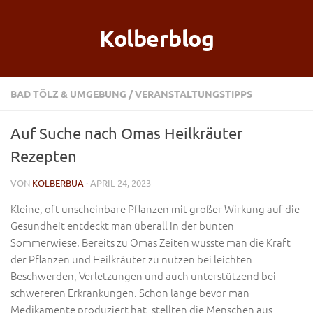
Kolberblog
BAD TÖLZ & UMGEBUNG
/
VERANSTALTUNGSTIPPS
Auf Suche nach Omas Heilkräuter
Rezepten
VON
KOLBERBUA
· APRIL 24, 2023
Kleine, oft unscheinbare Pflanzen mit großer Wirkung auf die
Gesundheit entdeckt man überall in der bunten
Sommerwiese. Bereits zu Omas Zeiten wusste man die Kraft
der Pflanzen und Heilkräuter zu nutzen bei leichten
Beschwerden, Verletzungen und auch unterstützend bei
schwereren Erkrankungen. Schon lange bevor man
Medikamente produziert hat, stellten die Menschen aus