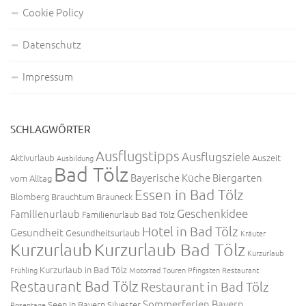
Cookie Policy
Datenschutz
Impressum
SCHLAGWÖRTER
Ausflugstipps
Ausflugsziele
Aktivurlaub
Auszeit
Ausbildung
Bad Tölz
Bayerische Küche
Biergarten
vom Alltag
Essen in Bad Tölz
Blomberg
Brauchtum
Brauneck
Geschenkidee
Familienurlaub
Familienurlaub Bad Tölz
Hotel in Bad Tölz
Gesundheit
Gesundheitsurlaub
Kräuter
Kurzurlaub
Kurzurlaub Bad Tölz
Kurzurlaub
Kurzurlaub in Bad Tölz
Frühling
Motorrad Touren
Pfingsten
Restaurant
Restaurant Bad Tölz
Restaurant in Bad Tölz
Sommerferien Bayern
Seen in Bayern
Silvester
Rosentage