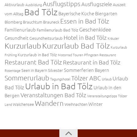
Ausflugstipps
Ausflugsziele
Aktivurlaub
Auszeit
Ausbildung
Bad Tölz
Bayerische Küche
Biergarten
vom Alltag
Essen in Bad Tölz
Blomberg
Brauchtum
Brauneck
Geschenkidee
Familienurlaub
Familienurlaub Bad Tölz
Hotel in Bad Tölz
Gesundheit
Gesundheitsurlaub
Kräuter
Kurzurlaub
Kurzurlaub Bad Tölz
Kurzurlaub
Kurzurlaub in Bad Tölz
Frühling
Motorrad Touren
Pfingsten
Restaurant
Restaurant Bad Tölz
Restaurant in Bad Tölz
Sommerferien Bayern
Seen in Bayern
Silvester
Rosentage
Sommerurlaub
Tölzer ABC
Urlaub
Tagungshotel
Urlaub
Urlaub in Bad Tölz
Bad Tölz
Urlaub in den
Veranstaltungen Bad Tölz
Bergen
Veranstaltungstipps Tölzer
Wandern
Winter
Walchensee
Weihnachten
Land