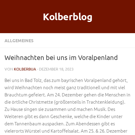
Kolberblog
ALLGEMEINES
Weihnachten bei uns im Voralpenland
VON
KOLBERBUA
· DEZEMBER 18, 2023
Bei uns in Bad Tölz, das zum bayrischen Voralpenland gehört,
wird Weihnachten noch meist ganz traditionell und mit viel
Brauchtum gefeiert. Am 24. Dezember gehen die Menschen in
die örtliche Christmette (größtenteils in Trachtenkleidung).
Zu Hause singen sie zusammen und machen Musik. Des
Weiteren gibt es dann Geschenke, welche die Kinder unter
dem Tannenbaum auspacken. Zum Abendessen gibt es
vielerorts Würstel und Kartoffelsalat. Am 25. & 26. Dezember