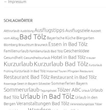
Impressum
SCHLAGWÖRTER
Ausflugstipps
Ausflugsziele
Aktivurlaub
Auszeit
Ausbildung
Bad Tölz
Bayerische Küche
Biergarten
vom Alltag
Essen in Bad Tölz
Blomberg
Brauchtum
Brauneck
Geschenkidee
Familienurlaub
Familienurlaub Bad Tölz
Hotel in Bad Tölz
Gesundheit
Gesundheitsurlaub
Kräuter
Kurzurlaub
Kurzurlaub Bad Tölz
Kurzurlaub
Kurzurlaub in Bad Tölz
Frühling
Motorrad Touren
Pfingsten
Restaurant
Restaurant Bad Tölz
Restaurant in Bad Tölz
Sommerferien Bayern
Seen in Bayern
Silvester
Rosentage
Sommerurlaub
Tölzer ABC
Urlaub
Tagungshotel
Urlaub
Urlaub in Bad Tölz
Bad Tölz
Urlaub in den
Veranstaltungen Bad Tölz
Bergen
Veranstaltungstipps Tölzer
Wandern