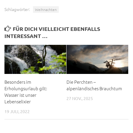
Schlagwörter:
Weihnachten
FÜR DICH VIELLEICHT EBENFALLS
INTERESSANT …
Besonders im
Die Perchten –
Erholungsurlaub gilt:
alpenländisches Brauchtum
Wasser ist unser
27 NOV., 2025
Lebenselixier
19 JULI, 2022