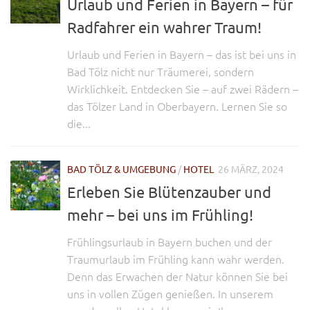
Urlaub und Ferien in Bayern – für
Radfahrer ein wahrer Traum!
Urlaub und Ferien in Bayern – das ist bei uns in
Bad Tölz nicht nur Träumerei, sondern
Wirklichkeit. Entdecken Sie – auf zwei Rädern –
das Tölzer Land in Oberbayern. Lernen Sie so
die...
BAD TÖLZ & UMGEBUNG
/
HOTEL
26 MÄRZ, 2024
Erleben Sie Blütenzauber und
mehr – bei uns im Frühling!
Frühlingsurlaub in Bayern buchen und der
Traumurlaub im Frühling kann wahr werden.
Denn das Erwachen der Natur können Sie bei
uns in vollen Zügen genießen. In unserem