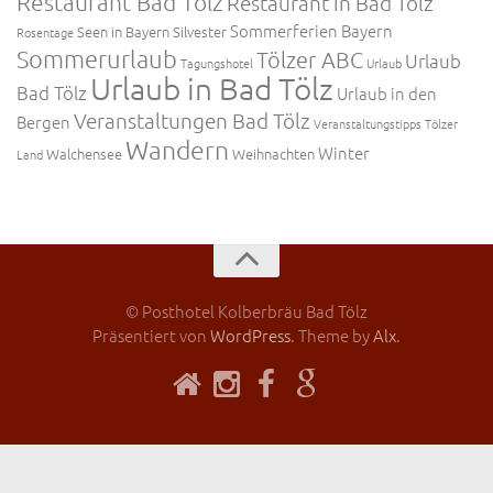
Restaurant Bad Tölz
Restaurant in Bad Tölz
Sommerferien Bayern
Seen in Bayern
Silvester
Rosentage
Sommerurlaub
Tölzer ABC
Urlaub
Tagungshotel
Urlaub
Urlaub in Bad Tölz
Bad Tölz
Urlaub in den
Veranstaltungen Bad Tölz
Bergen
Veranstaltungstipps Tölzer
Wandern
Winter
Walchensee
Weihnachten
Land
© Posthotel Kolberbräu Bad Tölz
Präsentiert von
WordPress
. Theme by
Alx
.