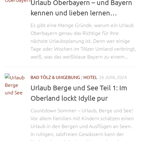
Urlaub Oberbayern – und Bayern
kennen und lieben lernen…
Es gibt eine Menge Gründe, warum ein Urlaub
Oberbayern genau das Richtige für Ihre
nächste Urlaubsplanung ist. Denn wer einige
Tage oder Wochen im Tölzer Umland verbringt,
weiß, was das weißblaue Bayern zu einem...
BAD TÖLZ & UMGEBUNG
/
HOTEL
26 JUNI, 2024
Urlaub Berge und See Teil 1: Im
Oberland lockt Idylle pur
Countdown Sommer – Urlaub, Berge und See!
Vor allem Familien mit Kindern schätzen einen
Urlaub in den Bergen und Ausflügen an Seen.
In ruhigen, salzfreien Gewässern kann der