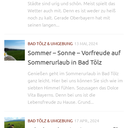
Städte sind urig und schön. Meist spielt das
Wetter auch mit. Denn es ist weder zu heiß
noch zu kalt. Gerade Oberbayern hat mit
seinen langen...
BAD TÖLZ & UMGEBUNG
13 MAI, 2024
Sommer – Sonne – Vorfreude auf
Sommerurlaub in Bad Tölz
Genießen geht im Sommerurlaub in Bad Tölz
ganz leicht. Hier bei uns können Sie sich wie im
siebten Himmel fühlen. Sozusagen das Dolce
Vita Bayerns. Denn bei uns ist die
Lebensfreude zu Hause. Grund...
BAD TÖLZ & UMGEBUNG
17 APR., 2024