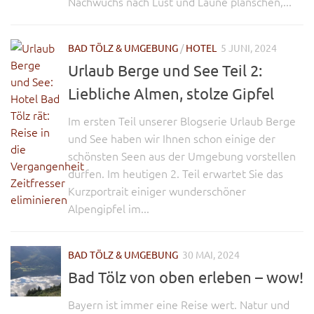
Nachwuchs nach Lust und Laune planschen,...
BAD TÖLZ & UMGEBUNG
/
HOTEL
5 JUNI, 2024
Urlaub Berge und See Teil 2:
Liebliche Almen, stolze Gipfel
Im ersten Teil unserer Blogserie Urlaub Berge
und See haben wir Ihnen schon einige der
schönsten Seen aus der Umgebung vorstellen
dürfen. Im heutigen 2. Teil erwartet Sie das
Kurzportrait einiger wunderschöner
Alpengipfel im...
BAD TÖLZ & UMGEBUNG
30 MAI, 2024
Bad Tölz von oben erleben – wow!
Bayern ist immer eine Reise wert. Natur und