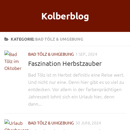
Kolberblog
KATEGORIE:
BAD TÖLZ & UMGEBUNG
BAD TÖLZ & UMGEBUNG
1 SEP., 2024
Faszination Herbstzauber
Bad Tölz ist m Herbst definitiv eine Reise wert.
Und nicht nur eine. Denn hier gibt es so viel zu
entdecken. Vor allem in der farbenprächtigen
Jahreszeit lohnt sich ein Urlaub hier, denn
dann...
BAD TÖLZ & UMGEBUNG
30 JUNI, 2024