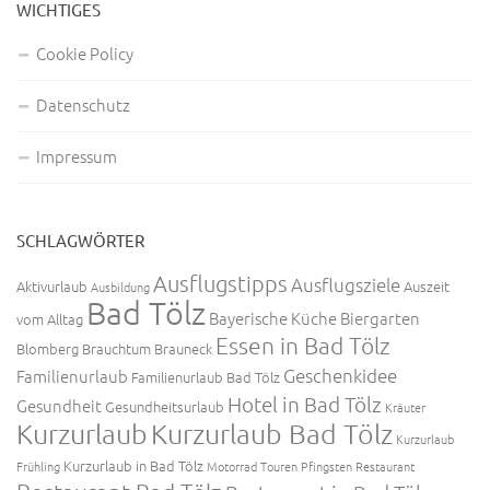
WICHTIGES
Cookie Policy
Datenschutz
Impressum
SCHLAGWÖRTER
Ausflugstipps
Ausflugsziele
Aktivurlaub
Auszeit
Ausbildung
Bad Tölz
Bayerische Küche
Biergarten
vom Alltag
Essen in Bad Tölz
Blomberg
Brauchtum
Brauneck
Geschenkidee
Familienurlaub
Familienurlaub Bad Tölz
Hotel in Bad Tölz
Gesundheit
Gesundheitsurlaub
Kräuter
Kurzurlaub
Kurzurlaub Bad Tölz
Kurzurlaub
Kurzurlaub in Bad Tölz
Frühling
Motorrad Touren
Pfingsten
Restaurant