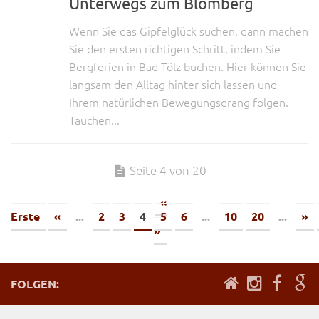
Unterwegs zum Blomberg
Wenn Sie das Gipfelglück suchen, dann machen
Sie den ersten richtigen Schritt, indem Sie
Bergferien in Bad Tölz buchen. Hier können Sie
langsam den Alltag hinter sich lassen und
Ihrem natürlichen Bewegungsdrang folgen.
Tauchen...
Seite 4 von 20
«
Erste
«
...
2
3
4
5
6
...
10
20
...
»
»
FOLGEN: