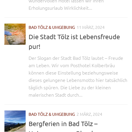
wundervollen Hotel lassen wir Ihren
Erholungsurlaub Wirklichkeit...
BAD TÖLZ & UMGEBUNG
11 MÄRZ, 2024
Die Stadt Tölz ist Lebensfreude
pur!
Der Slogan der Stadt Bad Tölz lautet – Freude
am Leben. Wir vom Posthotel Kolberbräu
können diese Einstellung beziehungsweise
dieses gelungene Lebensmotto hier tatsächlich
täglich spüren. Die Liebe zu der kleinen
malerischen Stadt durch...
BAD TÖLZ & UMGEBUNG
2 MÄRZ, 2024
Bergferien in Bad Tölz –